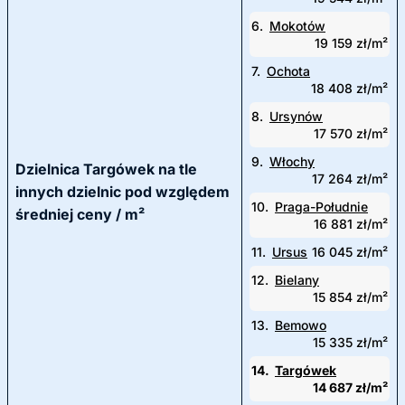
6.
Mokotów
19 159 zł/m²
7.
Ochota
18 408 zł/m²
8.
Ursynów
17 570 zł/m²
9.
Włochy
Dzielnica Targówek na tle
17 264 zł/m²
innych dzielnic pod względem
10.
Praga-Południe
średniej ceny / m²
16 881 zł/m²
11.
Ursus
16 045 zł/m²
12.
Bielany
15 854 zł/m²
13.
Bemowo
15 335 zł/m²
14.
Targówek
14 687 zł/m²