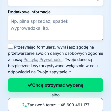
Dodatkowe informacje
Z
Przesyłając formularz, wyrażasz zgodę na
g
przetwarzanie swoich danych osobowych zgodnie
o
z naszą
Polityką Prywatności
. Twoje dane są
d
bezpieczne i wykorzystywane wyłącznie w celu
a
odpowiedzi na Twoje zapytanie.
*
n
a
Chcę otrzymać wycenę
p
albo
o
li
Zadzwoń teraz: +48 609 491 177
t