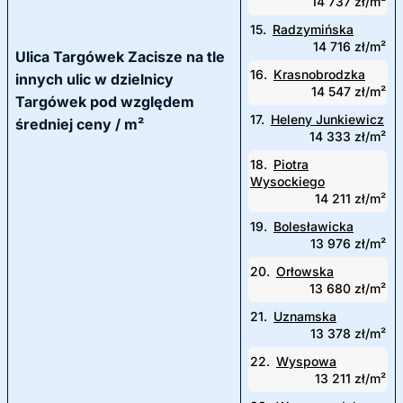
14 737 zł/m²
15.
Radzymińska
14 716 zł/m²
Ulica Targówek Zacisze na tle
16.
Krasnobrodzka
innych ulic w dzielnicy
14 547 zł/m²
Targówek pod względem
17.
Heleny Junkiewicz
średniej ceny / m²
14 333 zł/m²
18.
Piotra
Wysockiego
14 211 zł/m²
19.
Bolesławicka
13 976 zł/m²
20.
Orłowska
13 680 zł/m²
21.
Uznamska
13 378 zł/m²
22.
Wyspowa
13 211 zł/m²