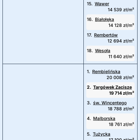
15.
Wawer
14 539 zł/m²
16.
Białołęka
14 128 zł/m²
17.
Rembertów
12 694 zł/m²
18.
Wesoła
11 640 zł/m²
1.
Rembielińska
20 008 zł/m²
2.
Targówek Zacisze
19 714 zł/m²
3.
św. Wincentego
18 788 zł/m²
4.
Malborska
18 761 zł/m²
5.
Tużycka
17 100 zł/m²