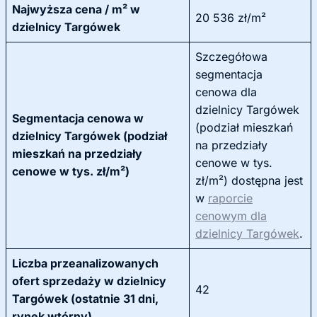
Najwyższa cena / m² w
20 536 zł/m²
dzielnicy Targówek
Szczegółowa
segmentacja
cenowa dla
dzielnicy Targówek
Segmentacja cenowa w
(podział mieszkań
dzielnicy Targówek (podział
na przedziały
mieszkań na przedziały
cenowe w tys.
cenowe w tys. zł/m²)
zł/m²) dostępna jest
w
raporcie
cenowym dla
dzielnicy Targówek
.
Liczba przeanalizowanych
ofert sprzedaży w dzielnicy
42
Targówek (ostatnie 31 dni,
rynek wtórny)