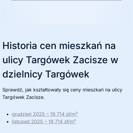
y
k
ę
Historia cen mieszkań na
ulicy Targówek Zacisze w
dzielnicy Targówek
Sprawdź, jak kształtowały się ceny mieszkań na ulicy
Targówek Zacisze.
grudzień 2025 – 19 714 zł/m²
listopad 2025 – 19 714 zł/m²