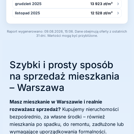
›
grudzień 2025
13 923 zł/m²
›
listopad 2025
12 528 zł/m²
Raport wygenerowano: 09.08.2026, 15:06. Dane obejmują oferty z ostatnich
31 dni. Wartości mogą być przybliżone.
Szybki i prosty sposób
na sprzedaż mieszkania
– Warszawa
Masz mieszkanie w Warszawie i realnie
rozważasz sprzedaż?
Kupujemy nieruchomości
bezpośrednio, za własne środki – również
mieszkania po spadku, do remontu, zadłużone lub
wymagające uporządkowania formalności.