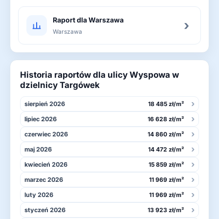
Raport dla Warszawa
›
Warszawa
Historia raportów dla ulicy Wyspowa w
dzielnicy Targówek
›
sierpień 2026
18 485 zł/m²
›
lipiec 2026
16 628 zł/m²
›
czerwiec 2026
14 860 zł/m²
›
maj 2026
14 472 zł/m²
›
kwiecień 2026
15 859 zł/m²
›
marzec 2026
11 969 zł/m²
›
luty 2026
11 969 zł/m²
›
styczeń 2026
13 923 zł/m²