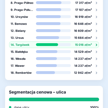
›
8. Praga-Północ
17 317 zł/m²
›
9. Praga-Południe
17 107 zł/m²
›
10. Ursynów
16 919 zł/m²
›
11. Bemowo
16 646 zł/m²
›
12. Bielany
16 609 zł/m²
›
13. Ursus
15 684 zł/m²
›
14. Targówek
15 016 zł/m²
›
15. Białołęka
14 529 zł/m²
›
16. Wesoła
14 237 zł/m²
›
17. Wawer
14 237 zł/m²
›
18. Rembertów
12 942 zł/m²
Segmentacja cenowa – ulica
dane ulicy
100%