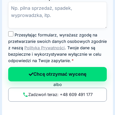
Z
Przesyłając formularz, wyrażasz zgodę na
g
przetwarzanie swoich danych osobowych zgodnie
o
z naszą
Polityką Prywatności
. Twoje dane są
d
bezpieczne i wykorzystywane wyłącznie w celu
a
odpowiedzi na Twoje zapytanie.
*
n
a
Chcę otrzymać wycenę
p
albo
o
li
Zadzwoń teraz: +48 609 491 177
t
y
k