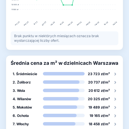
12 000 zł
11 500 zł
wrz 25
lis 25
gru 25
paź 25
lut 26
kwi 26
lip 26
sty 26
mar 26
maj 26
cze 26
sie 26
Brak punktu w niektórych miesiącach oznacza brak
wystarczającej liczby ofert.
Średnia cena za m² w dzielnicach Warszawa
›
1. Śródmieście
23 723 zł/m²
›
2. Żoliborz
20 737 zł/m²
›
3. Wola
20 612 zł/m²
›
4. Wilanów
20 325 zł/m²
›
5. Mokotów
19 489 zł/m²
›
6. Ochota
19 165 zł/m²
›
7. Włochy
18 458 zł/m²