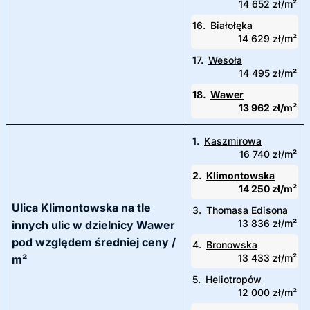
14 652 zł/m²
16.
Białołęka
14 629 zł/m²
17.
Wesoła
14 495 zł/m²
18.
Wawer
13 962 zł/m²
1.
Kaszmirowa
16 740 zł/m²
2.
Klimontowska
14 250 zł/m²
Ulica Klimontowska na tle
3.
Thomasa Edisona
13 836 zł/m²
innych ulic w dzielnicy Wawer
pod względem średniej ceny /
4.
Bronowska
13 433 zł/m²
m²
5.
Heliotropów
12 000 zł/m²