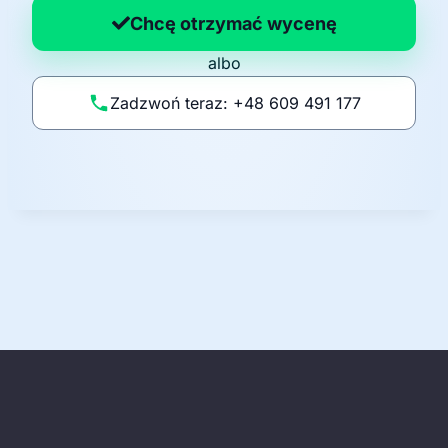
a
Chcę otrzymać wycenę
p
albo
o
li
Zadzwoń teraz: +48 609 491 177
t
y
k
ę