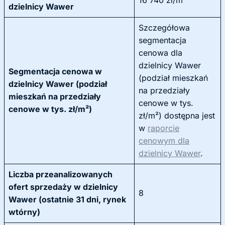
16 740 zł/m²
dzielnicy Wawer
Szczegółowa
segmentacja
cenowa dla
dzielnicy Wawer
Segmentacja cenowa w
(podział mieszkań
dzielnicy Wawer (podział
na przedziały
mieszkań na przedziały
cenowe w tys.
cenowe w tys. zł/m²)
zł/m²) dostępna jest
w
raporcie
cenowym dla
dzielnicy Wawer
.
Liczba przeanalizowanych
ofert sprzedaży w dzielnicy
8
Wawer (ostatnie 31 dni, rynek
wtórny)