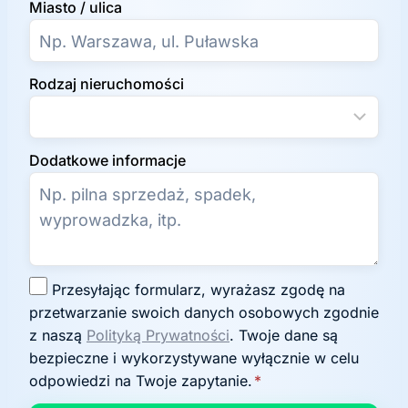
Miasto / ulica
Rodzaj nieruchomości
Dodatkowe informacje
Z
Przesyłając formularz, wyrażasz zgodę na
g
przetwarzanie swoich danych osobowych zgodnie
o
z naszą
Polityką Prywatności
. Twoje dane są
d
bezpieczne i wykorzystywane wyłącznie w celu
a
odpowiedzi na Twoje zapytanie.
*
n