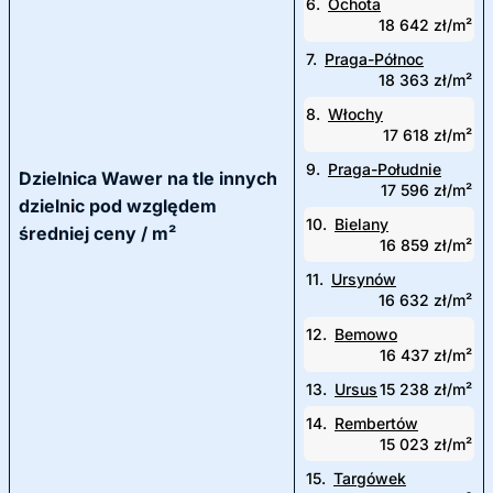
6.
Ochota
18 642 zł/m²
7.
Praga-Północ
18 363 zł/m²
8.
Włochy
17 618 zł/m²
9.
Praga-Południe
Dzielnica Wawer na tle innych
17 596 zł/m²
dzielnic pod względem
10.
Bielany
średniej ceny / m²
16 859 zł/m²
11.
Ursynów
16 632 zł/m²
12.
Bemowo
16 437 zł/m²
13.
Ursus
15 238 zł/m²
14.
Rembertów
15 023 zł/m²
15.
Targówek