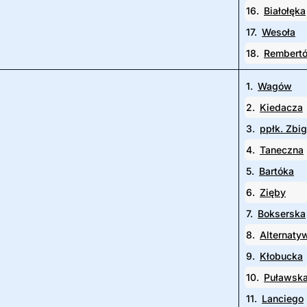
16.
Białołęka
17.
Wesoła
18.
Rembert
1.
Wagów
2.
Kiedacza
3.
ppłk. Zbi
4.
Taneczna
5.
Bartóka
6.
Zięby
7.
Bokserska
8.
Alternaty
9.
Kłobucka
10.
Puławsk
11.
Lanciego