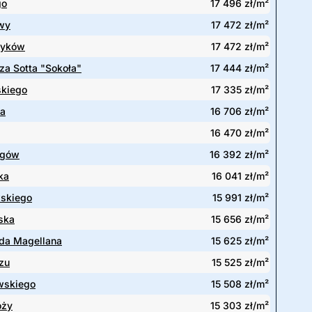
go
17 496 zł/m²
wy
17 472 zł/m²
zyków
17 472 zł/m²
za Sotta "Sokoła"
17 444 zł/m²
skiego
17 335 zł/m²
na
16 706 zł/m²
16 470 zł/m²
agów
16 392 zł/m²
ka
16 041 zł/m²
wskiego
15 991 zł/m²
ska
15 656 zł/m²
da Magellana
15 625 zł/m²
zu
15 525 zł/m²
skiego
15 508 zł/m²
óży
15 303 zł/m²