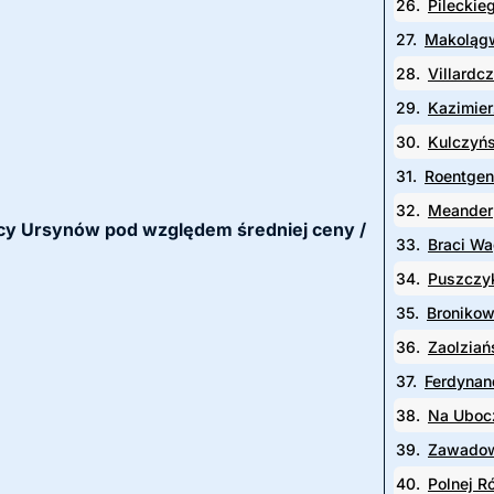
26.
Pileckie
27.
Makoląg
28.
Villardc
29.
Kazimier
30.
Kulczyń
31.
Roentge
32.
Meander
lnicy Ursynów pod względem średniej ceny /
33.
Braci W
34.
Puszczy
35.
Broniko
36.
Zaolziań
37.
Ferdynan
38.
Na Uboc
39.
Zawadow
40.
Polnej R