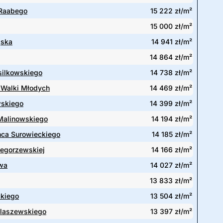
Raabego
15 222 zł/m²
15 000 zł/m²
jska
14 941 zł/m²
14 864 zł/m²
silkowskiego
14 738 zł/m²
 Walki Młodych
14 469 zł/m²
skiego
14 399 zł/m²
Malinowskiego
14 194 zł/m²
ca Surowieckiego
14 185 zł/m²
zegorzewskiej
14 166 zł/m²
wa
14 027 zł/m²
13 833 zł/m²
kiego
13 504 zł/m²
klaszewskiego
13 397 zł/m²