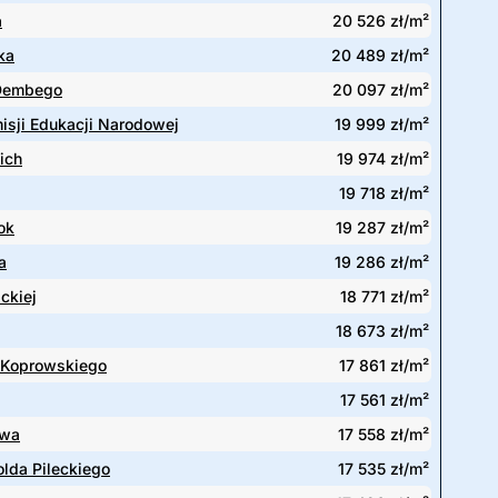
a
20 526 zł/m²
ka
20 489 zł/m²
 Dembego
20 097 zł/m²
isji Edukacji Narodowej
19 999 zł/m²
ich
19 974 zł/m²
19 718 zł/m²
ok
19 287 zł/m²
a
19 286 zł/m²
ckiej
18 771 zł/m²
18 673 zł/m²
 Koprowskiego
17 861 zł/m²
17 561 zł/m²
wa
17 558 zł/m²
olda Pileckiego
17 535 zł/m²