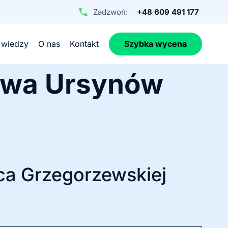
Zadzwoń:
+48 609 491 177
 wiedzy
O nas
Kontakt
Szybka wycena
awa Ursynów
ca Grzegorzewskiej