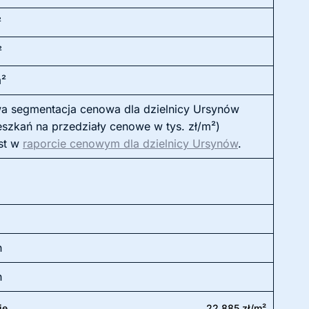
²
²
m²
a segmentacja cenowa dla dzielnicy Ursynów
eszkań na przedziały cenowe w tys. zł/m²)
st w
raporcie cenowym dla dzielnicy Ursynów
.
h
h
ie
22 885 zł/m²