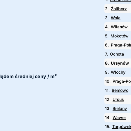
2.
Żoliborz
3.
Wola
4.
Wilanów
5.
Mokotów
6.
Praga-Pół
7.
Ochota
8.
Ursynów
9.
Włochy
lędem średniej ceny / m²
10.
Praga-Po
11.
Bemowo
12.
Ursus
13.
Bielany
14.
Wawer
15.
Targówe