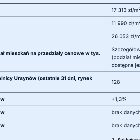
17 313 zł/m
11 990 zł/m
26 053 zł/
Szczegółow
ał mieszkań na przedziały cenowe w tys.
(podział mi
dostępna je
lnicy Ursynów (ostatnie 31 dni, rynek
128
ów
+1,3%
ów
brak danyc
ów
brak danyc
1.
Śródmieśc