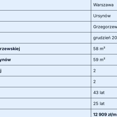
Warszawa
Ursynów
Grzegorzew
grudzień 2
orzewskiej
58 m²
synów
59 m²
j
2
2
43 lat
25 lat
12 909 zł/m