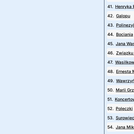
41.
Henryka 
42.
Galopu
43.
Polinezy
44.
Bociania
45.
Jana Wa
46.
Związku
47.
Wasilkow
48.
Ernesta 
49.
Wawrzyń
50.
Marii Gr
51.
Koncerto
52.
Poleczki
53.
Surowiec
54.
Jana Mi