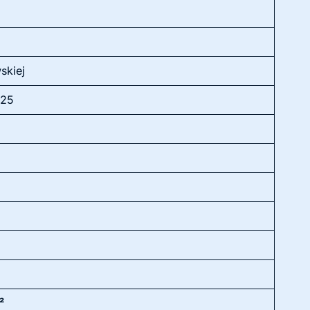
skiej
025
²