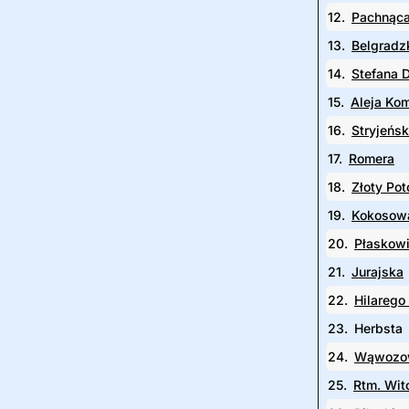
12.
Pachnąc
13.
Belgradz
14.
Stefana
15.
Aleja Kom
16.
Stryjeńsk
17.
Romera
18.
Złoty Pot
19.
Kokosow
20.
Płaskowi
21.
Jurajska
22.
Hilarego
23.
Herbsta
24.
Wąwozo
25.
Rtm. Wit