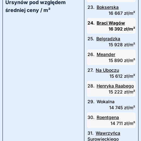
Ursynów pod względem
23.
Bokserska
średniej ceny / m²
16 667 zł/m²
24.
Braci Wagów
16 392 zł/m²
25.
Belgradzka
15 928 zł/m²
26.
Meander
15 890 zł/m²
27.
Na Uboczu
15 612 zł/m²
28.
Henryka Raabego
15 222 zł/m²
29.
Wokalna
14 745 zł/m²
30.
Roentgena
14 711 zł/m²
31.
Wawrzyńca
Surowieckiego