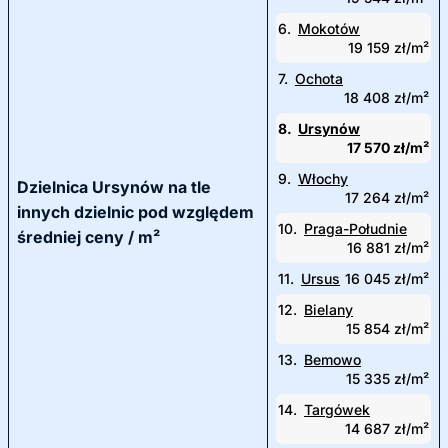
6.
Mokotów
19 159 zł/m²
7.
Ochota
18 408 zł/m²
8.
Ursynów
17 570 zł/m²
9.
Włochy
Dzielnica Ursynów na tle
17 264 zł/m²
innych dzielnic pod względem
10.
Praga-Południe
średniej ceny / m²
16 881 zł/m²
11.
Ursus
16 045 zł/m²
12.
Bielany
15 854 zł/m²
13.
Bemowo
15 335 zł/m²
14.
Targówek
14 687 zł/m²