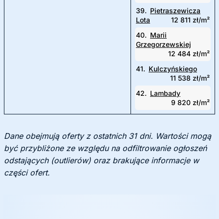
39.
Pietraszewicza
Lota
12 811 zł/m²
40.
Marii
Grzegorzewskiej
12 484 zł/m²
41.
Kulczyńskiego
11 538 zł/m²
42.
Lambady
9 820 zł/m²
Dane obejmują oferty z ostatnich 31 dni. Wartości mogą
być przybliżone ze względu na odfiltrowanie ogłoszeń
odstających (outlierów) oraz brakujące informacje w
części ofert.