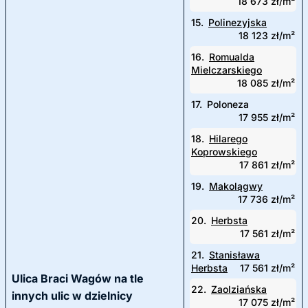
18 673 zł/m²
15.
Polinezyjska
18 123 zł/m²
16.
Romualda
Mielczarskiego
18 085 zł/m²
17.
Poloneza
17 955 zł/m²
18.
Hilarego
Koprowskiego
17 861 zł/m²
19.
Makolągwy
17 736 zł/m²
20.
Herbsta
17 561 zł/m²
21.
Stanisława
Herbsta
17 561 zł/m²
Ulica Braci Wagów na tle
22.
Zaolziańska
innych ulic w dzielnicy
17 075 zł/m²