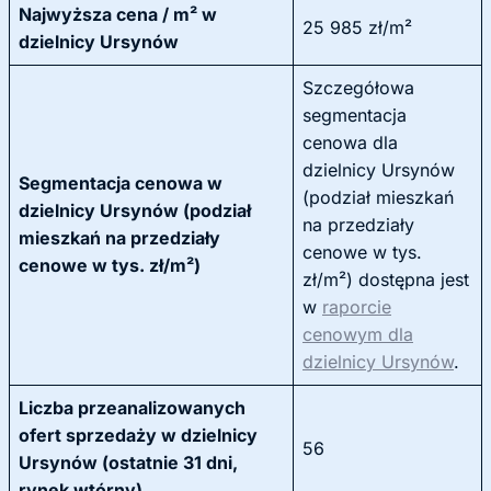
Najwyższa cena / m² w
25 985 zł/m²
dzielnicy Ursynów
Szczegółowa
segmentacja
cenowa dla
dzielnicy Ursynów
Segmentacja cenowa w
(podział mieszkań
dzielnicy Ursynów (podział
na przedziały
mieszkań na przedziały
cenowe w tys.
cenowe w tys. zł/m²)
zł/m²) dostępna jest
w
raporcie
cenowym dla
dzielnicy Ursynów
.
Liczba przeanalizowanych
ofert sprzedaży w dzielnicy
56
Ursynów (ostatnie 31 dni,
rynek wtórny)