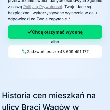
przetwarzanie swoich danych osobowych zgodnie
o
z naszą
Polityką Prywatności
. Twoje dane są
d
bezpieczne i wykorzystywane wyłącznie w celu
a
odpowiedzi na Twoje zapytanie.
*
n
a
Chcę otrzymać wycenę
p
albo
o
li
Zadzwoń teraz: +48 609 491 177
t
y
k
ę
Historia cen mieszkań na
ulicy Braci Wagów w