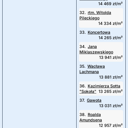
14 469 zł/m²
32.
rtm. Witolda
Pileckiego
14 334 zł/m²
33.
Koncertowa
14 265 zł/m²
34.
Jana
Miklaszewskiego
13 941 zł/m²
35.
Wacława
Lachmana
13 881 zł/m²
36.
Kazimierza Sotta
"Sokoła"
13 265 zł/m²
37.
Gawota
13 031 zł/m²
38.
Roalda
Amundsena
12 957 zł/m²