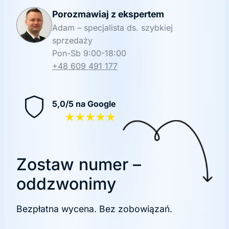
Porozmawiaj z ekspertem
Adam – specjalista ds. szybkiej
sprzedaży
Pon-Sb 9:00-18:00
+48 609 491 177
5,0/5 na Google
★★★★★
Zostaw numer –
oddzwonimy
Bezpłatna wycena. Bez zobowiązań.