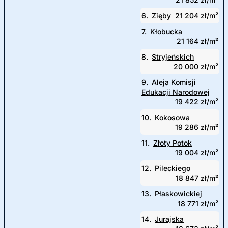
6.
Zięby
21 204 zł/m²
7.
Kłobucka
21 164 zł/m²
8.
Stryjeńskich
20 000 zł/m²
9.
Aleja Komisji
Edukacji Narodowej
19 422 zł/m²
10.
Kokosowa
19 286 zł/m²
11.
Złoty Potok
19 004 zł/m²
12.
Pileckiego
18 847 zł/m²
13.
Płaskowickiej
18 771 zł/m²
14.
Jurajska