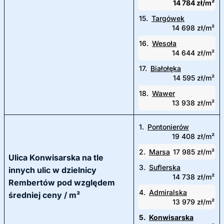
14 784 zł/m²
15.
Targówek
14 698 zł/m²
16.
Wesoła
14 644 zł/m²
17.
Białołęka
14 595 zł/m²
18.
Wawer
13 938 zł/m²
1.
Pontonierów
19 408 zł/m²
2.
Marsa
17 985 zł/m²
Ulica Konwisarska na tle
3.
Suflerska
innych ulic w dzielnicy
14 738 zł/m²
Rembertów pod względem
4.
Admiralska
średniej ceny / m²
13 979 zł/m²
5.
Konwisarska