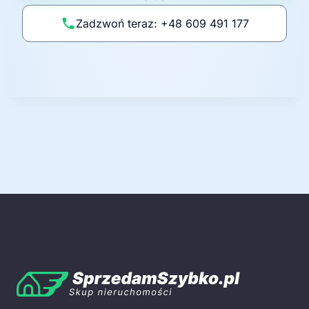
li
Zadzwoń teraz: +48 609 491 177
t
y
k
ę