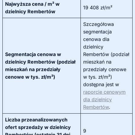
Najwyższa cena / m² w
19 408 zł/m²
dzielnicy Rembertów
Szczegółowa
segmentacja
cenowa dla
dzielnicy
Segmentacja cenowa w
Rembertów (podział
dzielnicy Rembertów (podział
mieszkań na
mieszkań na przedziały
przedziały cenowe
cenowe w tys. zł/m²)
w tys. zł/m²)
dostępna jest w
raporcie cenowym
dla dzielnicy
Rembertów
.
Liczba przeanalizowanych
ofert sprzedaży w dzielnicy
9
Rembertów (ostatnie 31 dni,