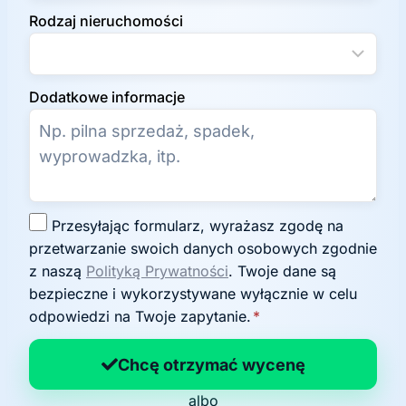
Rodzaj nieruchomości
Dodatkowe informacje
Z
Przesyłając formularz, wyrażasz zgodę na
g
przetwarzanie swoich danych osobowych zgodnie
o
z naszą
Polityką Prywatności
. Twoje dane są
d
bezpieczne i wykorzystywane wyłącznie w celu
a
odpowiedzi na Twoje zapytanie.
*
n
a
Chcę otrzymać wycenę
p
albo
o