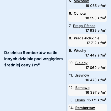
5.
Mokotów
19 035 zł/m²
6.
Ochota
18 593 zł/m²
7.
Praga-Północ
17 939 zł/m²
8.
Praga-Południe
17 712 zł/m²
9.
Włochy
Dzielnica Rembertów na tle
17 442 zł/m²
innych dzielnic pod względem
10.
Bielany
średniej ceny / m²
17 069 zł/m²
11.
Ursynów
16 473 zł/m²
12.
Bemowo
16 397 zł/m²
13.
Ursus
15 171 zł/m²
14.
Rembertów