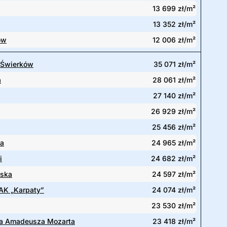
13 699 zł/m²
13 352 zł/m²
ów
12 006 zł/m²
 Świerków
35 071 zł/m²
a
28 061 zł/m²
27 140 zł/m²
26 929 zł/m²
25 456 zł/m²
ka
24 965 zł/m²
i
24 682 zł/m²
ńska
24 597 zł/m²
 AK „Karpaty”
24 074 zł/m²
23 530 zł/m²
a Amadeusza Mozarta
23 418 zł/m²