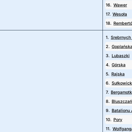
16.
Wawer
17.
Wesoła
18.
Rembert
1.
Srebrnych
2.
Goplańsk
3.
Lubaszki
4.
Górska
5.
Rajska
6.
Sułkowic
7.
Bergamotk
8.
Bluszcza
9.
Batalionu
10.
Pory
11.
Wolfgang