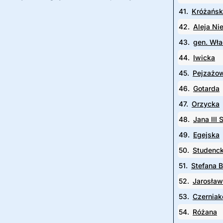
41.
Króżańs
42.
Aleja Ni
43.
gen. Wła
44.
Iwicka
45.
Pejzażo
46.
Gotarda
47.
Orzycka
48.
Jana III
49.
Egejska
50.
Studenc
51.
Stefana 
52.
Jarosła
53.
Czernia
54.
Różana