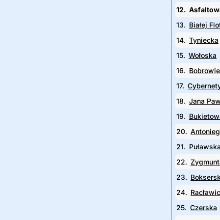
12.
Asfaltow
13.
Białej Flo
14.
Tyniecka
15.
Wołoska
16.
Bobrowi
17.
Cybernet
18.
Jana Paw
19.
Bukietow
20.
Antonie
21.
Puławsk
22.
Zygmunt
23.
Boksers
24.
Racławi
25.
Czerska