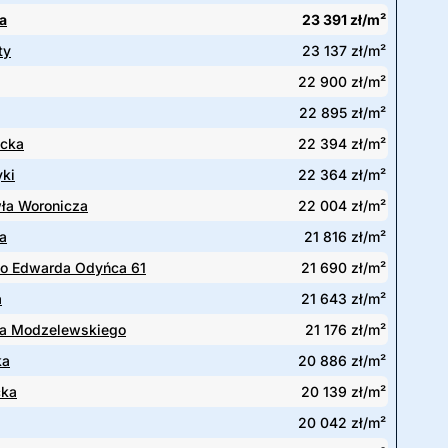
a
23 391 zł/m²
ty
23 137 zł/m²
22 900 zł/m²
22 895 zł/m²
ecka
22 394 zł/m²
yki
22 364 zł/m²
ła Woronicza
22 004 zł/m²
a
21 816 zł/m²
go Edwarda Odyńca 61
21 690 zł/m²
a
21 643 zł/m²
a Modzelewskiego
21 176 zł/m²
ka
20 886 zł/m²
cka
20 139 zł/m²
20 042 zł/m²