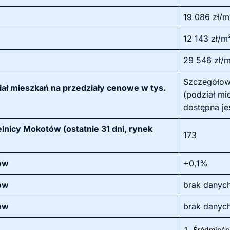
19 086 zł/m
12 143 zł/m
29 546 zł/
Szczegółow
ał mieszkań na przedziały cenowe w tys.
(podział mi
dostępna je
lnicy Mokotów (ostatnie 31 dni, rynek
173
tów
+0,1%
tów
brak danyc
tów
brak danyc
1.
Śródmieśc