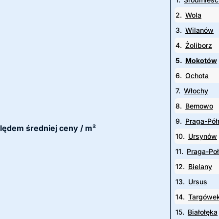
2.
Wola
3.
Wilanów
4.
Żoliborz
5.
Mokotów
6.
Ochota
7.
Włochy
8.
Bemowo
9.
Praga-Pół
ględem średniej ceny / m²
10.
Ursynów
11.
Praga-Po
12.
Bielany
13.
Ursus
14.
Targówe
15.
Białołęka