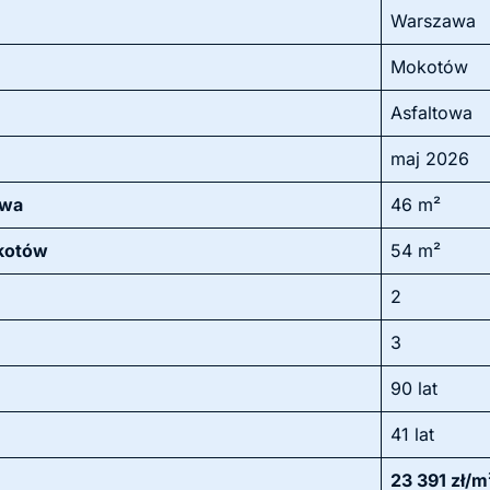
Warszawa
Mokotów
Asfaltowa
maj 2026
owa
46 m²
okotów
54 m²
2
3
90 lat
41 lat
23 391 zł/m