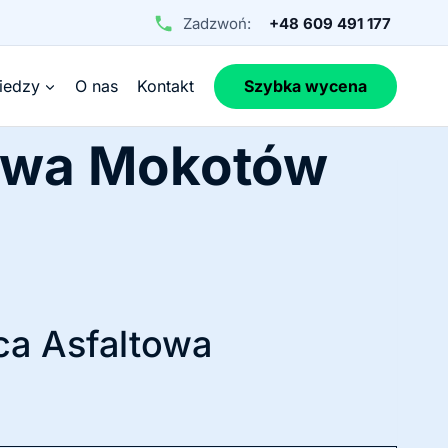
Zadzwoń:
+48 609 491 177
iedzy
O nas
Kontakt
Szybka wycena
awa Mokotów
ca Asfaltowa