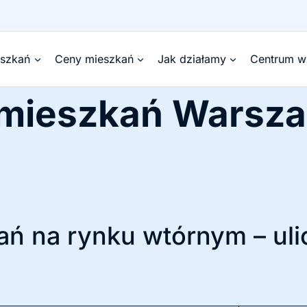
eszkań
Ceny mieszkań
Jak działamy
Centrum w
 mieszkań Warsz
ń na rynku wtórnym – uli