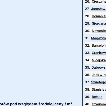
26.
Cieszyń
27.
Jarosław
28.
Domanie
29.
Giordana
30.
Nowosie
31.
Magazyn
32.
Barceloń
33.
Granito
34.
Nicejska
35.
Dąbrows
36.
Jadźwi
37.
Świętego
38.
Stanisła
39.
Bełska
okotów pod względem średniej ceny / m²
40.
Czarnom