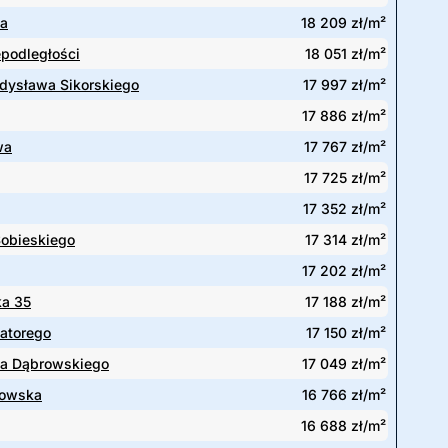
ka
18 209 zł/m²
epodległości
18 051 zł/m²
dysława Sikorskiego
17 997 zł/m²
17 886 zł/m²
wa
17 767 zł/m²
17 725 zł/m²
17 352 zł/m²
 Sobieskiego
17 314 zł/m²
17 202 zł/m²
ka 35
17 188 zł/m²
Batorego
17 150 zł/m²
wa Dąbrowskiego
17 049 zł/m²
kowska
16 766 zł/m²
16 688 zł/m²