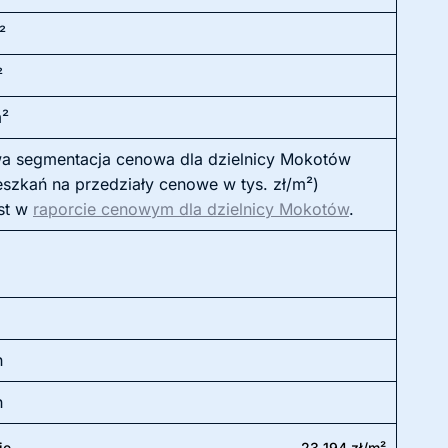
²
²
m²
a segmentacja cenowa dla dzielnicy Mokotów
eszkań na przedziały cenowe w tys. zł/m²)
st w
raporcie cenowym dla dzielnicy Mokotów
.
h
h
ie
23 194 zł/m²