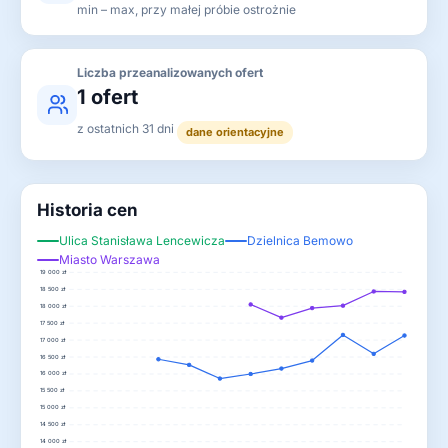
min – max, przy małej próbie ostrożnie
Liczba przeanalizowanych ofert
1 ofert
z ostatnich 31 dni
dane orientacyjne
Historia cen
Ulica Stanisława Lencewicza
Dzielnica Bemowo
Miasto Warszawa
19 000 zł
18 500 zł
18 000 zł
17 500 zł
17 000 zł
16 500 zł
16 000 zł
15 500 zł
15 000 zł
14 500 zł
14 000 zł