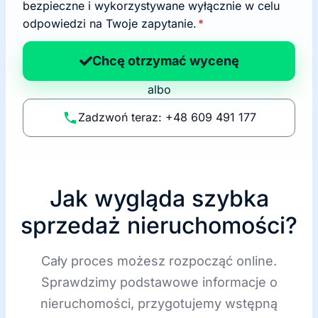
d
bezpieczne i wykorzystywane wyłącznie w celu
a
odpowiedzi na Twoje zapytanie.
*
n
a
Chcę otrzymać wycenę
p
albo
o
li
Zadzwoń teraz: +48 609 491 177
t
y
k
ę
Jak wygląda szybka
sprzedaż nieruchomości?
Cały proces możesz rozpocząć online.
Sprawdzimy podstawowe informacje o
nieruchomości, przygotujemy wstępną