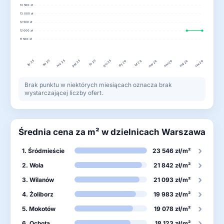
13 500 zł
13 000 zł
12 500 zł
12 000 zł
11 500 zł
lip 25
wrz 25
paź 25
gru 25
sie 25
lis 25
lut 26
maj 26
sty 26
mar 26
kwi 26
cze 26
Brak punktu w niektórych miesiącach oznacza brak
wystarczającej liczby ofert.
Średnia cena za m² w dzielnicach Warszawa
›
1. Śródmieście
23 546 zł/m²
›
2. Wola
21 842 zł/m²
›
3. Wilanów
21 093 zł/m²
›
4. Żoliborz
19 983 zł/m²
›
5. Mokotów
19 078 zł/m²
›
6. Ochota
18 123 zł/m²