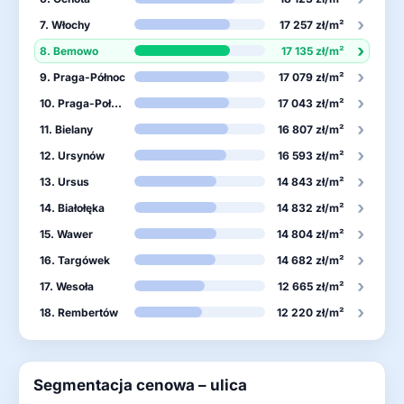
›
7. Włochy
17 257 zł/m²
›
8. Bemowo
17 135 zł/m²
›
9. Praga-Północ
17 079 zł/m²
›
10. Praga-Południe
17 043 zł/m²
›
11. Bielany
16 807 zł/m²
›
12. Ursynów
16 593 zł/m²
›
13. Ursus
14 843 zł/m²
›
14. Białołęka
14 832 zł/m²
›
15. Wawer
14 804 zł/m²
›
16. Targówek
14 682 zł/m²
›
17. Wesoła
12 665 zł/m²
›
18. Rembertów
12 220 zł/m²
Segmentacja cenowa – ulica