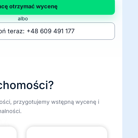
hcę otrzymać wycenę
albo
ń teraz: +48 609 491 177
uchomości?
ości, przygotujemy wstępną wycenę i
alności.