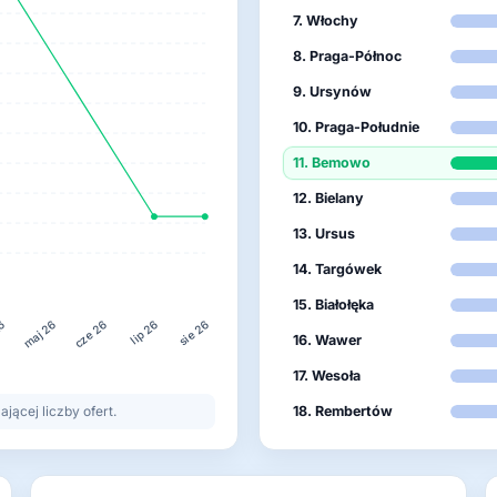
7. Włochy
8. Praga-Północ
9. Ursynów
10. Praga-Południe
11. Bemowo
12. Bielany
13. Ursus
14. Targówek
15. Białołęka
26
lip 26
maj 26
cze 26
sie 26
16. Wawer
17. Wesoła
ącej liczby ofert.
18. Rembertów