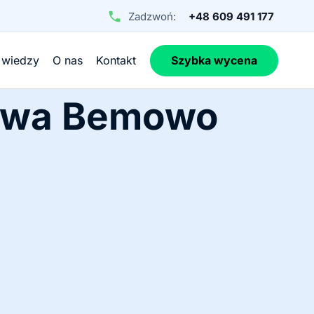
Zadzwoń:
+48 609 491 177
 wiedzy
O nas
Kontakt
Szybka wycena
zawa Bemowo