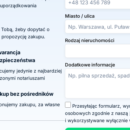
 uporządkowania
Miasto / ulica
z Tobą, żeby dopytać o
 propozycję zakupu.
Rodzaj nieruchomości
arancja
zpieczeństwa
Dodatkowe informacje
ujemy jedynie z najbardziej
zonymi notariuszami
kup bez pośredników
onujemy zakupu, za własne
Z
Przesyłając formularz, wyrażasz zgodę na przetwarzanie swoich danych
g
osobowych zgodnie z naszą
o
i wykorzystywane wyłącznie 
d