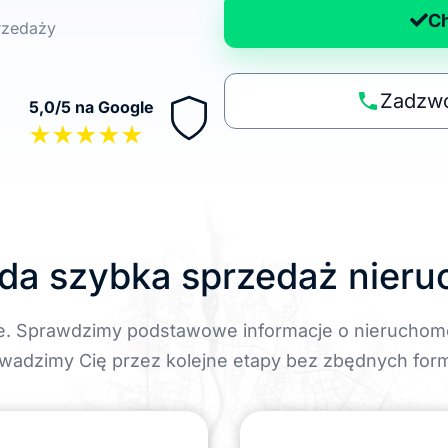
a
C
przedaży
n
a
p
Zadzwo
5,0/5 na Google
o
★★★★★
li
t
y
k
ę
da szybka sprzedaż nier
e. Sprawdzimy podstawowe informacje o nieruchom
wadzimy Cię przez kolejne etapy bez zbędnych form