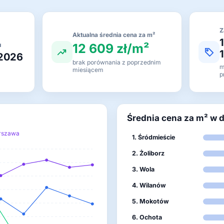
Z
Aktualna średnia cena za m²
12 609 zł/m²
u
 2026
brak porównania z poprzednim
m
miesiącem
p
Średnia cena za m² w 
rszawa
1. Śródmieście
2. Żoliborz
3. Wola
4. Wilanów
5. Mokotów
6. Ochota