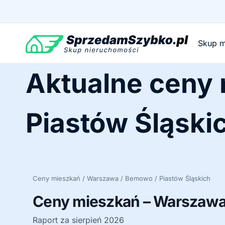
Przejdź
do
treści
Skup m
Aktualne ceny
Piastów Śląski
Ceny mieszkań / Warszawa / Bemowo / Piastów Śląskich
Ceny mieszkań – Warszawa 
Raport za sierpień 2026