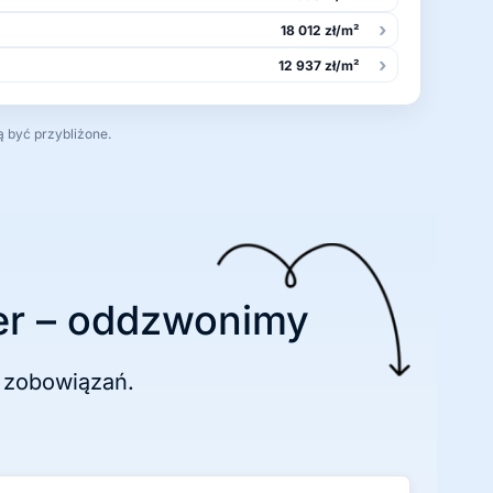
›
18 012 zł/m²
›
12 937 zł/m²
ą być przybliżone.
r – oddzwonimy
 zobowiązań.