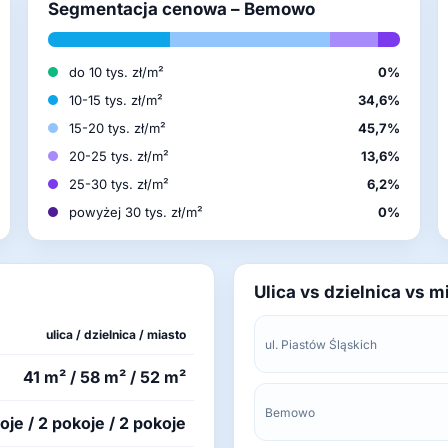
Segmentacja cenowa – Bemowo
do 10 tys. zł/m²
0%
10-15 tys. zł/m²
34,6%
15-20 tys. zł/m²
45,7%
20-25 tys. zł/m²
13,6%
25-30 tys. zł/m²
6,2%
powyżej 30 tys. zł/m²
0%
Ulica vs dzielnica vs m
ulica / dzielnica / miasto
ul. Piastów Śląskich
41 m² / 58 m² / 52 m²
Bemowo
oje / 2 pokoje / 2 pokoje