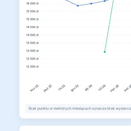
16 000 zł
15 500 zł
15 000 zł
14 500 zł
14 000 zł
13 500 zł
13 000 zł
12 500 zł
12 000 zł
lis 25
gru 25
lut 26
kwi 
paź 25
sty 26
mar 26
wrz 25
Brak punktu w niektórych miesiącach oznacza brak wystarczaj