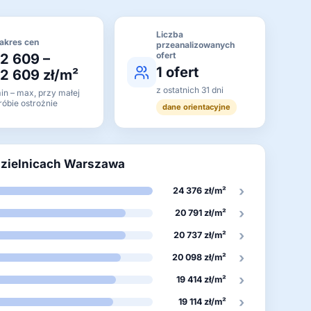
Liczba
akres cen
przeanalizowanych
ofert
12 609 –
1 ofert
12 609 zł/m²
z ostatnich 31 dni
in – max, przy małej
róbie ostrożnie
dane orientacyjne
dzielnicach Warszawa
›
24 376 zł/m²
›
20 791 zł/m²
›
20 737 zł/m²
›
20 098 zł/m²
›
19 414 zł/m²
›
19 114 zł/m²