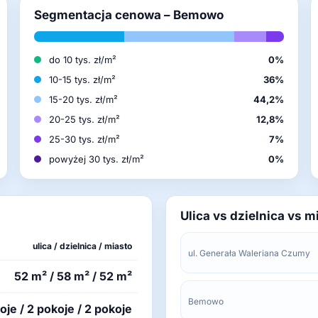
Segmentacja cenowa – Bemowo
do 10 tys. zł/m²
0%
10-15 tys. zł/m²
36%
15-20 tys. zł/m²
44,2%
20-25 tys. zł/m²
12,8%
25-30 tys. zł/m²
7%
powyżej 30 tys. zł/m²
0%
Ulica vs dzielnica vs m
ulica / dzielnica / miasto
ul. Generała Waleriana Czumy
52 m² / 58 m² / 52 m²
Bemowo
oje / 2 pokoje / 2 pokoje