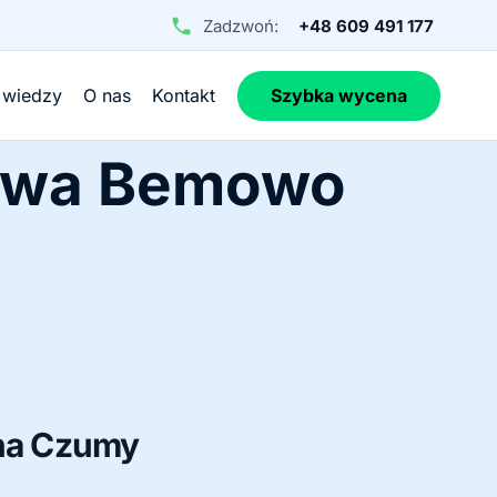
Zadzwoń:
+48 609 491 177
 wiedzy
O nas
Kontakt
Szybka wycena
zawa Bemowo
ana Czumy