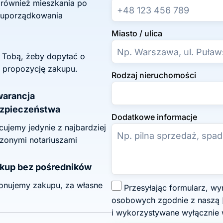
 również mieszkania po
 uporządkowania
Miasto / ulica
z Tobą, żeby dopytać o
 propozycję zakupu.
Rodzaj nieruchomości
arancja
zpieczeństwa
Dodatkowe informacje
ujemy jedynie z najbardziej
zonymi notariuszami
kup bez pośredników
onujemy zakupu, za własne
Z
Przesyłając formularz, wyrażasz zgodę na przetwarzanie swoich danych
g
osobowych zgodnie z naszą
o
i wykorzystywane wyłącznie 