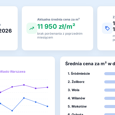
Z
Aktualna średnia cena za m²
11 950 zł/m²
u
 2026
brak porównania z poprzednim
m
miesiącem
p
Średnia cena za m² w 
Miasto Warszawa
1. Śródmieście
2. Żoliborz
3. Wola
4. Wilanów
5. Mokotów
6. Ochota