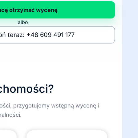
hcę otrzymać wycenę
albo
ń teraz: +48 609 491 177
uchomości?
ości, przygotujemy wstępną wycenę i
alności.