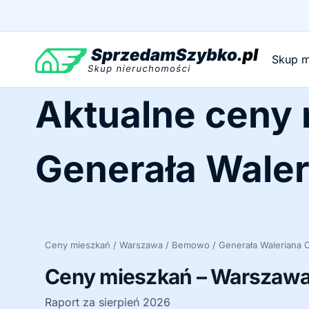
Przejdź
do
treści
Skup m
Aktualne ceny
Generała Wale
Ceny mieszkań / Warszawa / Bemowo / Generała Waleriana
Ceny mieszkań – Warszawa
Raport za sierpień 2026