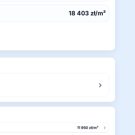
18 403 zł/m²
›
›
11 950 zł/m²