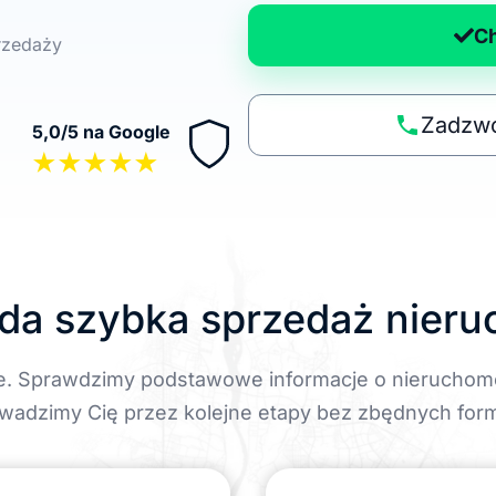
d
a
C
przedaży
n
a
p
Zadzwo
5,0/5 na Google
o
★★★★★
li
t
y
k
ę
da szybka sprzedaż nier
e. Sprawdzimy podstawowe informacje o nieruchom
wadzimy Cię przez kolejne etapy bez zbędnych form