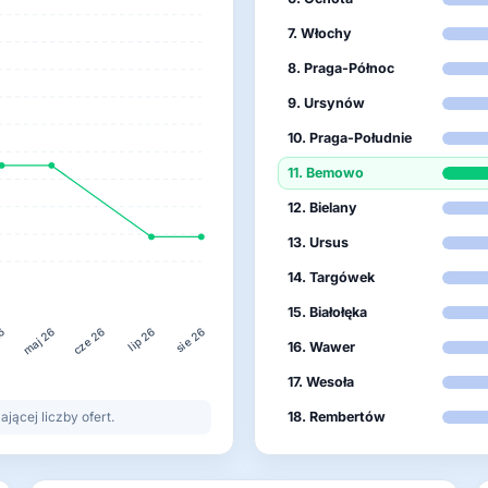
7. Włochy
8. Praga-Północ
9. Ursynów
10. Praga-Południe
11. Bemowo
12. Bielany
13. Ursus
14. Targówek
15. Białołęka
26
lip 26
maj 26
cze 26
sie 26
16. Wawer
17. Wesoła
ącej liczby ofert.
18. Rembertów