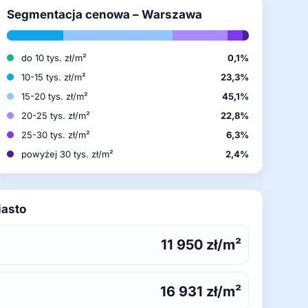
Segmentacja cenowa – Warszawa
do 10 tys. zł/m²
0,1%
10-15 tys. zł/m²
23,3%
15-20 tys. zł/m²
45,1%
20-25 tys. zł/m²
22,8%
25-30 tys. zł/m²
6,3%
powyżej 30 tys. zł/m²
2,4%
iasto
11 950 zł/m²
16 931 zł/m²