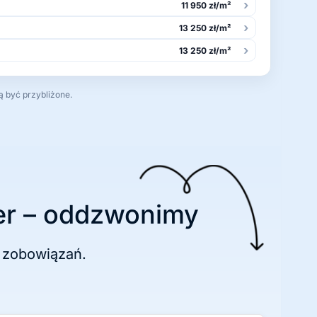
›
11 950 zł/m²
›
13 250 zł/m²
›
13 250 zł/m²
ą być przybliżone.
r – oddzwonimy
 zobowiązań.