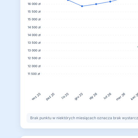
16 000 zł
15 500 zł
15 000 zł
14 500 zł
14 000 zł
13 500 zł
13 000 zł
12 500 zł
12 000 zł
11 500 zł
lis 25
gru 25
lut 26
kwi 
paź 25
sty 26
mar 26
wrz 25
Brak punktu w niektórych miesiącach oznacza brak wystarczaj