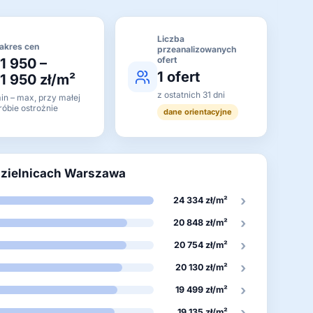
Liczba
akres cen
przeanalizowanych
ofert
11 950 –
1 ofert
11 950 zł/m²
z ostatnich 31 dni
in – max, przy małej
róbie ostrożnie
dane orientacyjne
dzielnicach Warszawa
›
24 334 zł/m²
›
20 848 zł/m²
›
20 754 zł/m²
›
20 130 zł/m²
›
19 499 zł/m²
›
19 135 zł/m²