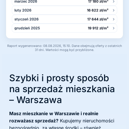
›
marzec 2026
17 180 zł/m²
›
luty 2026
16 622 zł/m²
›
styczeń 2026
17 644 zł/m²
›
grudzień 2025
19 912 zł/m²
Raport wygenerowano: 08.08.2026, 15:10. Dane obejmują oferty z ostatnich
31 dni. Wartości mogą być przybliżone.
Szybki i prosty sposób
na sprzedaż mieszkania
– Warszawa
Masz mieszkanie w Warszawie i realnie
rozważasz sprzedaż?
Kupujemy nieruchomości
bezpośrednio, za własne środki – również