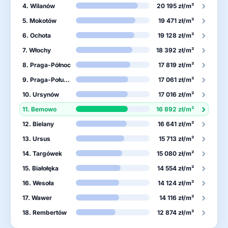
›
4. Wilanów
20 195 zł/m²
›
5. Mokotów
19 471 zł/m²
›
6. Ochota
19 128 zł/m²
›
7. Włochy
18 392 zł/m²
›
8. Praga-Północ
17 819 zł/m²
›
9. Praga-Południe
17 061 zł/m²
›
10. Ursynów
17 016 zł/m²
›
11. Bemowo
16 892 zł/m²
›
12. Bielany
16 641 zł/m²
›
13. Ursus
15 713 zł/m²
›
14. Targówek
15 080 zł/m²
›
15. Białołęka
14 554 zł/m²
›
16. Wesoła
14 124 zł/m²
›
17. Wawer
14 116 zł/m²
›
18. Rembertów
12 874 zł/m²