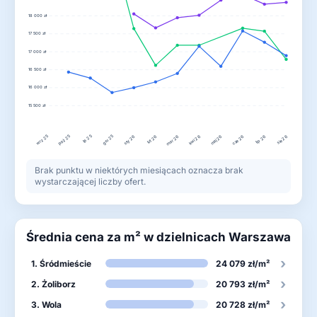
18 000 zł
17 500 zł
17 000 zł
16 500 zł
16 000 zł
15 500 zł
wrz 25
lis 25
gru 25
paź 25
lut 26
kwi 26
lip 26
sty 26
mar 26
maj 26
cze 26
sie 26
Brak punktu w niektórych miesiącach oznacza brak
wystarczającej liczby ofert.
Średnia cena za m² w dzielnicach Warszawa
›
1. Śródmieście
24 079 zł/m²
›
2. Żoliborz
20 793 zł/m²
›
3. Wola
20 728 zł/m²