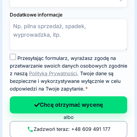
Dodatkowe informacje
Z
Przesyłając formularz, wyrażasz zgodę na
g
przetwarzanie swoich danych osobowych zgodnie
o
z naszą
Polityką Prywatności
. Twoje dane są
d
bezpieczne i wykorzystywane wyłącznie w celu
a
odpowiedzi na Twoje zapytanie.
*
n
a
Chcę otrzymać wycenę
p
albo
o
li
Zadzwoń teraz: +48 609 491 177
t