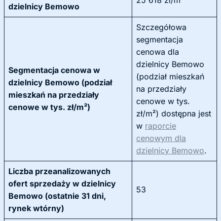
25 618 zł/m²
dzielnicy Bemowo
Szczegółowa
segmentacja
cenowa dla
dzielnicy Bemowo
Segmentacja cenowa w
(podział mieszkań
dzielnicy Bemowo (podział
na przedziały
mieszkań na przedziały
cenowe w tys.
cenowe w tys. zł/m²)
zł/m²) dostępna jest
w
raporcie
cenowym dla
dzielnicy Bemowo
.
Liczba przeanalizowanych
ofert sprzedaży w dzielnicy
53
Bemowo (ostatnie 31 dni,
rynek wtórny)