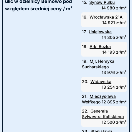
ulic w dzielnicy Bemowo pod
15.
Synów Pułku
14 980 zł/m²
względem średniej ceny / m²
16.
Wrocławska 21A
14 921 zł/m²
17.
Uniejowska
14 305 zł/m²
18.
Arki Bożka
14 193 zł/m²
19.
Mjr. Henryka
Sucharskiego
13 976 zł/m²
20.
Widawska
13 254 zł/m²
21.
Mieczysława
Wolfkego
12 895 zł/m²
22.
Generała
Sylwestra Kaliskiego
12 500 zł/m²
23.
Stanisława