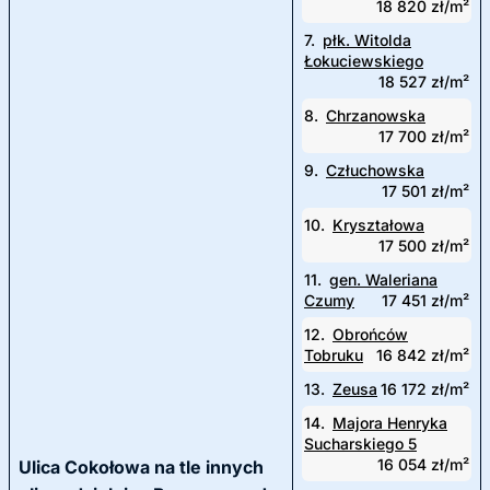
18 820 zł/m²
7.
płk. Witolda
Łokuciewskiego
18 527 zł/m²
8.
Chrzanowska
17 700 zł/m²
9.
Człuchowska
17 501 zł/m²
10.
Kryształowa
17 500 zł/m²
11.
gen. Waleriana
Czumy
17 451 zł/m²
12.
Obrońców
Tobruku
16 842 zł/m²
13.
Zeusa
16 172 zł/m²
14.
Majora Henryka
Sucharskiego 5
16 054 zł/m²
Ulica Cokołowa na tle innych