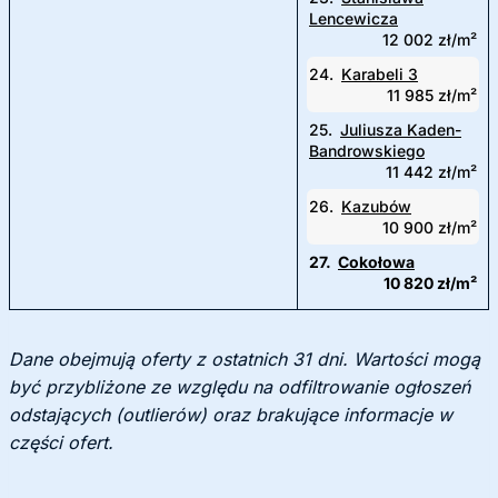
Lencewicza
12 002 zł/m²
24.
Karabeli 3
11 985 zł/m²
25.
Juliusza Kaden-
Bandrowskiego
11 442 zł/m²
26.
Kazubów
10 900 zł/m²
27.
Cokołowa
10 820 zł/m²
Dane obejmują oferty z ostatnich 31 dni. Wartości mogą
być przybliżone ze względu na odfiltrowanie ogłoszeń
odstających (outlierów) oraz brakujące informacje w
części ofert.