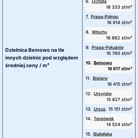
6.
Ochota
18 333 zł/m²
7.
Praga-Północ
16 914 zł/m²
8.
Włochy
16 862 zł/m²
9.
Praga-Południe
Dzielnica Bemowo na tle
16 760 zł/m²
innych dzielnic pod względem
10.
Bemowo
średniej ceny / m²
16 617 zł/m²
11.
Bielany
16 415 zł/m²
12.
Ursynów
15 827 zł/m²
13.
Ursus
15 151 zł/m²
14.
Targówek
14 524 zł/m²
15.
Białołęka