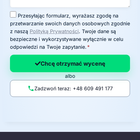
Z
Przesyłając formularz, wyrażasz zgodę na
g
przetwarzanie swoich danych osobowych zgodnie
o
z naszą
Polityką Prywatności
. Twoje dane są
d
bezpieczne i wykorzystywane wyłącznie w celu
a
odpowiedzi na Twoje zapytanie.
*
n
a
Chcę otrzymać wycenę
p
albo
o
li
Zadzwoń teraz: +48 609 491 177
t
y
k
ę