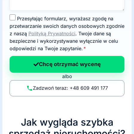
Z
Przesyłając formularz, wyrażasz zgodę na
g
przetwarzanie swoich danych osobowych zgodnie
o
z naszą
Polityką Prywatności
. Twoje dane są
d
bezpieczne i wykorzystywane wyłącznie w celu
a
odpowiedzi na Twoje zapytanie.
*
n
a
Chcę otrzymać wycenę
p
albo
o
li
Zadzwoń teraz: +48 609 491 177
t
y
k
ę
Jak wygląda szybka
sprzedaż nieruchomości?