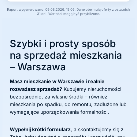
Raport wygenerowano: 09.08.2026, 15:06. Dane obejmują oferty z ostatnich
31 dni. Wartości mogą być przybliżone.
Szybki i prosty sposób
na sprzedaż mieszkania
– Warszawa
Masz mieszkanie w Warszawie i realnie
rozważasz sprzedaż?
Kupujemy nieruchomości
bezpośrednio, za własne środki – również
mieszkania po spadku, do remontu, zadłużone lub
wymagające uporządkowania formalności.
Wypełnij krótki formularz
, a skontaktujemy się z
Tobą, żeby dopytać o szczegóły i sprawdzić, czy