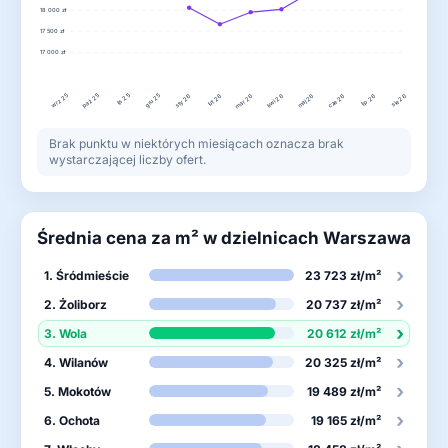
18 000 zł
17 500 zł
17 000 zł
wrz 25
lis 25
gru 25
paź 25
lut 26
kwi 26
lip 26
sty 26
mar 26
maj 26
cze 26
sie 26
Brak punktu w niektórych miesiącach oznacza brak
wystarczającej liczby ofert.
Średnia cena za m² w dzielnicach Warszawa
›
1. Śródmieście
23 723 zł/m²
›
2. Żoliborz
20 737 zł/m²
›
3. Wola
20 612 zł/m²
›
4. Wilanów
20 325 zł/m²
›
5. Mokotów
19 489 zł/m²
›
6. Ochota
19 165 zł/m²