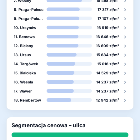
›
7. Włochy
18 458 zł/m²
›
8. Praga-Północ
17 317 zł/m²
›
9. Praga-Południe
17 107 zł/m²
›
10. Ursynów
16 919 zł/m²
›
11. Bemowo
16 646 zł/m²
›
12. Bielany
16 609 zł/m²
›
13. Ursus
15 684 zł/m²
›
14. Targówek
15 016 zł/m²
›
15. Białołęka
14 529 zł/m²
›
16. Wesoła
14 237 zł/m²
›
17. Wawer
14 237 zł/m²
›
18. Rembertów
12 942 zł/m²
Segmentacja cenowa – ulica