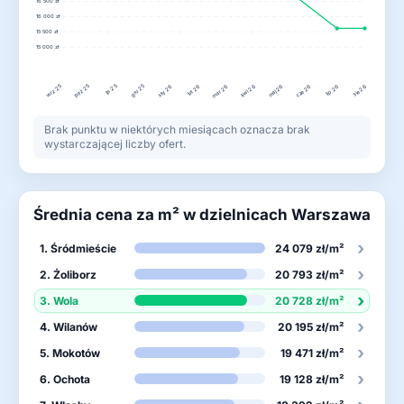
16 500 zł
16 000 zł
15 500 zł
15 000 zł
wrz 25
lis 25
gru 25
paź 25
lut 26
kwi 26
lip 26
sty 26
mar 26
maj 26
cze 26
sie 26
Brak punktu w niektórych miesiącach oznacza brak
wystarczającej liczby ofert.
Średnia cena za m² w dzielnicach Warszawa
›
1. Śródmieście
24 079 zł/m²
›
2. Żoliborz
20 793 zł/m²
›
3. Wola
20 728 zł/m²
›
4. Wilanów
20 195 zł/m²
›
5. Mokotów
19 471 zł/m²
›
6. Ochota
19 128 zł/m²