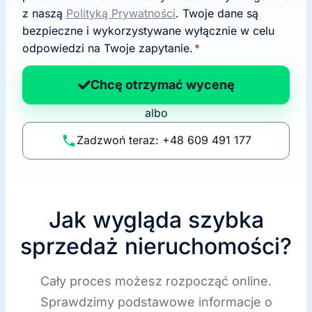
o
z naszą
Polityką Prywatności
. Twoje dane są
d
bezpieczne i wykorzystywane wyłącznie w celu
a
odpowiedzi na Twoje zapytanie.
*
n
a
Chcę otrzymać wycenę
p
albo
o
li
Zadzwoń teraz: +48 609 491 177
t
y
k
ę
Jak wygląda szybka
sprzedaż nieruchomości?
Cały proces możesz rozpocząć online.
Sprawdzimy podstawowe informacje o