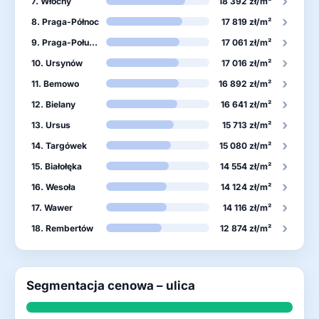
›
7. Włochy
18 392 zł/m²
›
8. Praga-Północ
17 819 zł/m²
›
9. Praga-Południe
17 061 zł/m²
›
10. Ursynów
17 016 zł/m²
›
11. Bemowo
16 892 zł/m²
›
12. Bielany
16 641 zł/m²
›
13. Ursus
15 713 zł/m²
›
14. Targówek
15 080 zł/m²
›
15. Białołęka
14 554 zł/m²
›
16. Wesoła
14 124 zł/m²
›
17. Wawer
14 116 zł/m²
›
18. Rembertów
12 874 zł/m²
Segmentacja cenowa – ulica