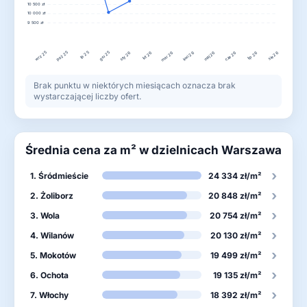
10 500 zł
10 000 zł
9 500 zł
wrz 25
lis 25
gru 25
paź 25
lut 26
kwi 26
lip 26
sty 26
mar 26
maj 26
cze 26
sie 26
Brak punktu w niektórych miesiącach oznacza brak
wystarczającej liczby ofert.
Średnia cena za m² w dzielnicach Warszawa
›
1. Śródmieście
24 334 zł/m²
›
2. Żoliborz
20 848 zł/m²
›
3. Wola
20 754 zł/m²
›
4. Wilanów
20 130 zł/m²
›
5. Mokotów
19 499 zł/m²
›
6. Ochota
19 135 zł/m²
›
7. Włochy
18 392 zł/m²