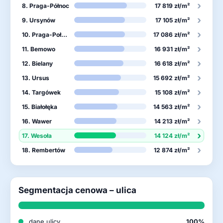
›
8. Praga-Północ
17 819 zł/m²
›
9. Ursynów
17 105 zł/m²
›
10. Praga-Południe
17 086 zł/m²
›
11. Bemowo
16 931 zł/m²
›
12. Bielany
16 618 zł/m²
›
13. Ursus
15 692 zł/m²
›
14. Targówek
15 108 zł/m²
›
15. Białołęka
14 563 zł/m²
›
16. Wawer
14 213 zł/m²
›
17. Wesoła
14 124 zł/m²
›
18. Rembertów
12 874 zł/m²
Segmentacja cenowa – ulica
dane ulicy
100%