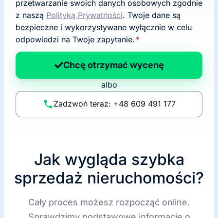
g
przetwarzanie swoich danych osobowych zgodnie
o
z naszą
Polityką Prywatności
. Twoje dane są
d
bezpieczne i wykorzystywane wyłącznie w celu
a
odpowiedzi na Twoje zapytanie.
*
n
a
Chcę otrzymać wycenę
p
albo
o
li
Zadzwoń teraz: +48 609 491 177
t
y
k
ę
Jak wygląda szybka
sprzedaż nieruchomości?
Cały proces możesz rozpocząć online.
Sprawdzimy podstawowe informacje o