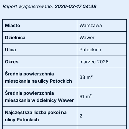
Raport wygenerowano:
2026-03-17 04:48
Miasto
Warszawa
Dzielnica
Wawer
Ulica
Potockich
Okres
marzec 2026
Średnia powierzchnia
38 m²
mieszkania na ulicy Potockich
Średnia powierzchnia
61 m²
mieszkania w dzielnicy Wawer
Najczęstsza liczba pokoi na
2
ulicy Potockich