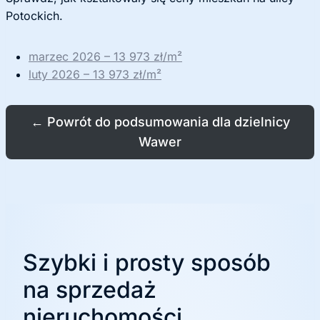
Potockich.
marzec 2026 – 13 973 zł/m²
luty 2026 – 13 973 zł/m²
←
Powrót do podsumowania dla dzielnicy
Wawer
Szybki i prosty sposób
na sprzedaż
nieruchomości