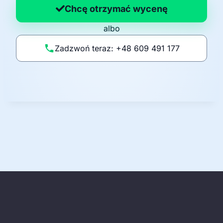
a
Chcę otrzymać wycenę
p
albo
o
li
Zadzwoń teraz: +48 609 491 177
t
y
k
ę