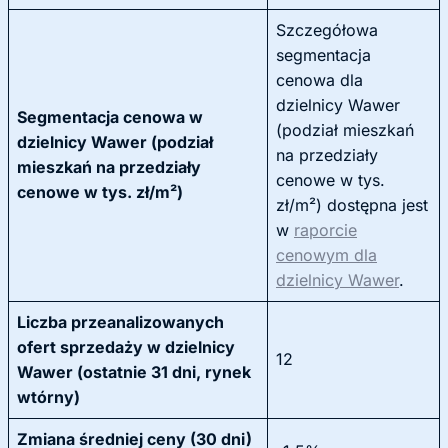
Szczegółowa
segmentacja
cenowa dla
dzielnicy Wawer
Segmentacja cenowa w
(podział mieszkań
dzielnicy Wawer (podział
na przedziały
mieszkań na przedziały
cenowe w tys.
cenowe w tys. zł/m²)
zł/m²) dostępna jest
w
raporcie
cenowym dla
dzielnicy Wawer
.
Liczba przeanalizowanych
ofert sprzedaży w dzielnicy
12
Wawer (ostatnie 31 dni, rynek
wtórny)
Zmiana średniej ceny (30 dni)