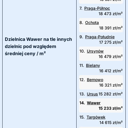
7.
Praga-Północ
18 473 zł/m²
8.
Ochota
18 391 zł/m²
9.
Praga-Południe
Dzielnica Wawer na tle innych
17 275 zł/m²
dzielnic pod względem
10.
Ursynów
średniej ceny / m²
16 479 zł/m²
11.
Bielany
16 412 zł/m²
12.
Bemowo
16 321 zł/m²
13.
Ursus
15 282 zł/m²
14.
Wawer
15 233 zł/m²
15.
Targówek
14 615 zł/m²