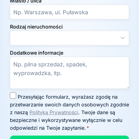
Miasto / ulica
Rodzaj nieruchomości
Dodatkowe informacje
Z
Przesyłając formularz, wyrażasz zgodę na
g
przetwarzanie swoich danych osobowych zgodnie
o
z naszą
Polityką Prywatności
. Twoje dane są
d
bezpieczne i wykorzystywane wyłącznie w celu
a
odpowiedzi na Twoje zapytanie.
*
n