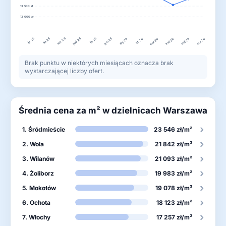
13 500 zł
13 000 zł
lip 25
wrz 25
paź 25
gru 25
sie 25
lis 25
lut 26
maj 26
sty 26
mar 26
kwi 26
cze 26
Brak punktu w niektórych miesiącach oznacza brak
wystarczającej liczby ofert.
Średnia cena za m² w dzielnicach Warszawa
›
1. Śródmieście
23 546 zł/m²
›
2. Wola
21 842 zł/m²
›
3. Wilanów
21 093 zł/m²
›
4. Żoliborz
19 983 zł/m²
›
5. Mokotów
19 078 zł/m²
›
6. Ochota
18 123 zł/m²
›
7. Włochy
17 257 zł/m²