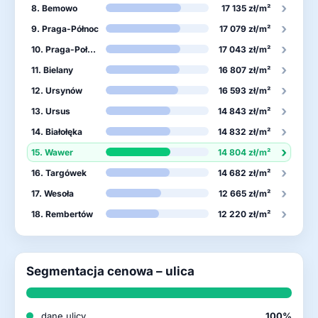
›
8. Bemowo
17 135 zł/m²
›
9. Praga-Północ
17 079 zł/m²
›
10. Praga-Południe
17 043 zł/m²
›
11. Bielany
16 807 zł/m²
›
12. Ursynów
16 593 zł/m²
›
13. Ursus
14 843 zł/m²
›
14. Białołęka
14 832 zł/m²
›
15. Wawer
14 804 zł/m²
›
16. Targówek
14 682 zł/m²
›
17. Wesoła
12 665 zł/m²
›
18. Rembertów
12 220 zł/m²
Segmentacja cenowa – ulica
dane ulicy
100%