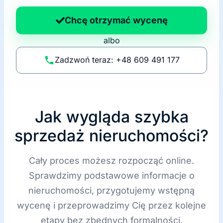
n
a
Chcę otrzymać wycenę
p
albo
o
li
Zadzwoń teraz: +48 609 491 177
t
y
k
ę
Jak wygląda szybka
sprzedaż nieruchomości?
Cały proces możesz rozpocząć online.
Sprawdzimy podstawowe informacje o
nieruchomości, przygotujemy wstępną
wycenę i przeprowadzimy Cię przez kolejne
etapy bez zbędnych formalności.