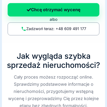
n
a
Chcę otrzymać wycenę
p
albo
o
li
Zadzwoń teraz: +48 609 491 177
t
y
k
ę
Jak wygląda szybka
sprzedaż nieruchomości?
Cały proces możesz rozpocząć online.
Sprawdzimy podstawowe informacje o
nieruchomości, przygotujemy wstępną
wycenę i przeprowadzimy Cię przez kolejne
etapy bez zbędnych formalności.