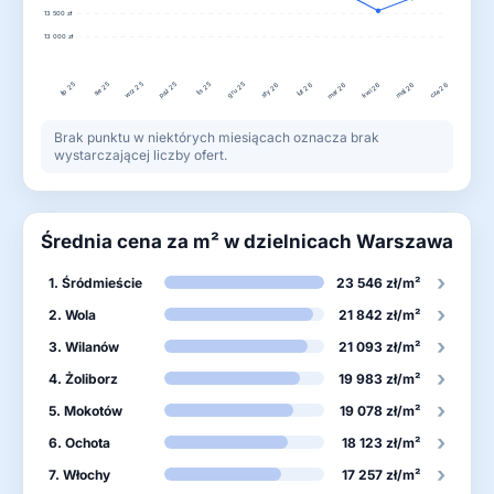
13 500 zł
13 000 zł
lip 25
wrz 25
paź 25
gru 25
sie 25
lis 25
lut 26
maj 26
sty 26
mar 26
kwi 26
cze 26
Brak punktu w niektórych miesiącach oznacza brak
wystarczającej liczby ofert.
Średnia cena za m² w dzielnicach Warszawa
›
1. Śródmieście
23 546 zł/m²
›
2. Wola
21 842 zł/m²
›
3. Wilanów
21 093 zł/m²
›
4. Żoliborz
19 983 zł/m²
›
5. Mokotów
19 078 zł/m²
›
6. Ochota
18 123 zł/m²
›
7. Włochy
17 257 zł/m²