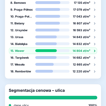
›
8. Bemowo
17 135 zł/m²
›
9. Praga-Północ
17 079 zł/m²
›
10. Praga-Południe
17 043 zł/m²
›
11. Bielany
16 807 zł/m²
›
12. Ursynów
16 593 zł/m²
›
13. Ursus
14 843 zł/m²
›
14. Białołęka
14 832 zł/m²
›
15. Wawer
14 804 zł/m²
›
16. Targówek
14 682 zł/m²
›
17. Wesoła
12 665 zł/m²
›
18. Rembertów
12 220 zł/m²
Segmentacja cenowa – ulica
dane ulicy
100%