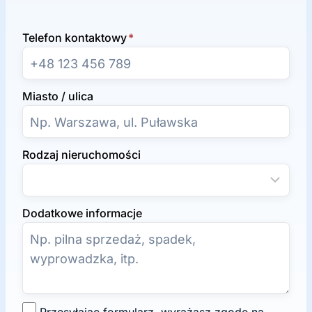
Telefon kontaktowy
*
Miasto / ulica
Rodzaj nieruchomości
Dodatkowe informacje
Z
Przesyłając formularz, wyrażasz zgodę na