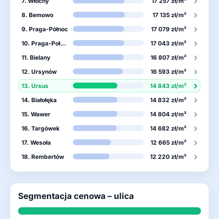
›
7. Włochy
17 257 zł/m²
›
8. Bemowo
17 135 zł/m²
›
9. Praga-Północ
17 079 zł/m²
›
10. Praga-Południe
17 043 zł/m²
›
11. Bielany
16 807 zł/m²
›
12. Ursynów
16 593 zł/m²
›
13. Ursus
14 843 zł/m²
›
14. Białołęka
14 832 zł/m²
›
15. Wawer
14 804 zł/m²
›
16. Targówek
14 682 zł/m²
›
17. Wesoła
12 665 zł/m²
›
18. Rembertów
12 220 zł/m²
Segmentacja cenowa – ulica