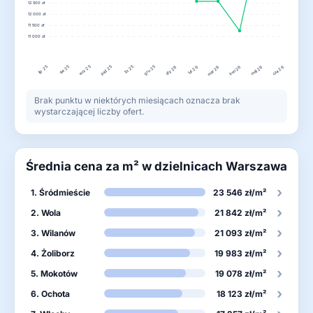
12 500 zł
12 000 zł
11 500 zł
11 000 zł
lip 25
wrz 25
paź 25
gru 25
sie 25
lis 25
lut 26
maj 26
sty 26
mar 26
kwi 26
cze 26
Brak punktu w niektórych miesiącach oznacza brak
wystarczającej liczby ofert.
Średnia cena za m² w dzielnicach Warszawa
›
1. Śródmieście
23 546 zł/m²
›
2. Wola
21 842 zł/m²
›
3. Wilanów
21 093 zł/m²
›
4. Żoliborz
19 983 zł/m²
›
5. Mokotów
19 078 zł/m²
›
6. Ochota
18 123 zł/m²