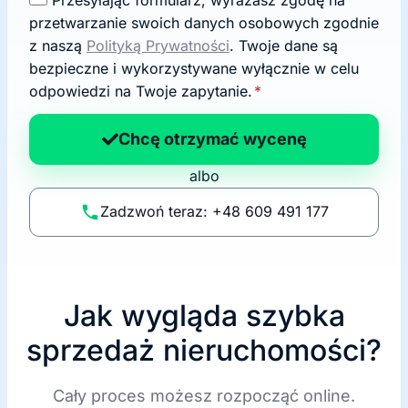
g
przetwarzanie swoich danych osobowych zgodnie
o
z naszą
Polityką Prywatności
. Twoje dane są
d
bezpieczne i wykorzystywane wyłącznie w celu
a
odpowiedzi na Twoje zapytanie.
*
n
a
Chcę otrzymać wycenę
p
albo
o
li
Zadzwoń teraz: +48 609 491 177
t
y
k
ę
Jak wygląda szybka
sprzedaż nieruchomości?
Cały proces możesz rozpocząć online.