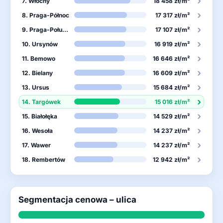
›
7. Włochy
18 458 zł/m²
›
8. Praga-Północ
17 317 zł/m²
›
9. Praga-Południe
17 107 zł/m²
›
10. Ursynów
16 919 zł/m²
›
11. Bemowo
16 646 zł/m²
›
12. Bielany
16 609 zł/m²
›
13. Ursus
15 684 zł/m²
›
14. Targówek
15 016 zł/m²
›
15. Białołęka
14 529 zł/m²
›
16. Wesoła
14 237 zł/m²
›
17. Wawer
14 237 zł/m²
›
18. Rembertów
12 942 zł/m²
Segmentacja cenowa – ulica