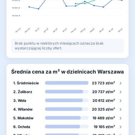
15 000 zł
14 500 zł
14 000 zł
wrz 25
lis 25
gru 25
paź 25
lut 26
kwi 26
lip 26
sty 26
mar 26
maj 26
cze 26
sie 26
Brak punktu w niektórych miesiącach oznacza brak
wystarczającej liczby ofert.
Średnia cena za m² w dzielnicach Warszawa
›
1. Śródmieście
23 723 zł/m²
›
2. Żoliborz
20 737 zł/m²
›
3. Wola
20 612 zł/m²
›
4. Wilanów
20 325 zł/m²
›
5. Mokotów
19 489 zł/m²
›
6. Ochota
19 165 zł/m²