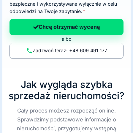
d
bezpieczne i wykorzystywane wyłącznie w celu
a
odpowiedzi na Twoje zapytanie.
*
n
a
Chcę otrzymać wycenę
p
albo
o
li
Zadzwoń teraz: +48 609 491 177
t
y
k
ę
Jak wygląda szybka
sprzedaż nieruchomości?
Cały proces możesz rozpocząć online.
Sprawdzimy podstawowe informacje o
nieruchomości, przygotujemy wstępną