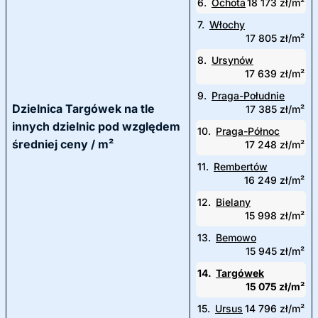
6.
Ochota
18 173 zł/m²
7.
Włochy
17 805 zł/m²
8.
Ursynów
17 639 zł/m²
9.
Praga-Południe
Dzielnica Targówek na tle
17 385 zł/m²
innych dzielnic pod względem
10.
Praga-Północ
średniej ceny / m²
17 248 zł/m²
11.
Rembertów
16 249 zł/m²
12.
Bielany
15 998 zł/m²
13.
Bemowo
15 945 zł/m²
14.
Targówek
15 075 zł/m²
15.
Ursus
14 796 zł/m²