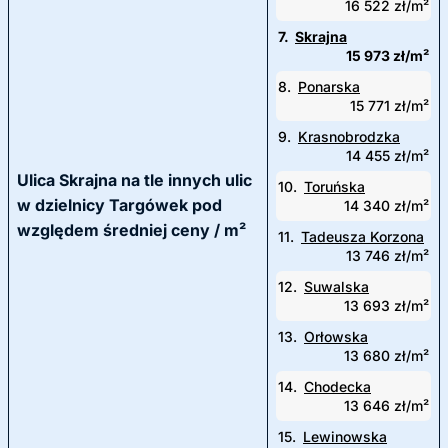
16 522 zł/m²
7.
Skrajna
15 973 zł/m²
8.
Ponarska
15 771 zł/m²
9.
Krasnobrodzka
14 455 zł/m²
Ulica Skrajna na tle innych ulic
10.
Toruńska
w dzielnicy Targówek pod
14 340 zł/m²
względem średniej ceny / m²
11.
Tadeusza Korzona
13 746 zł/m²
12.
Suwalska
13 693 zł/m²
13.
Orłowska
13 680 zł/m²
14.
Chodecka
13 646 zł/m²
15.
Lewinowska