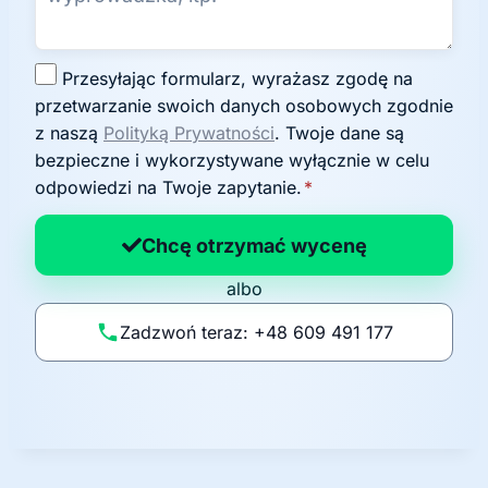
Z
Przesyłając formularz, wyrażasz zgodę na
g
przetwarzanie swoich danych osobowych zgodnie
o
z naszą
Polityką Prywatności
. Twoje dane są
d
bezpieczne i wykorzystywane wyłącznie w celu
a
odpowiedzi na Twoje zapytanie.
*
n
a
Chcę otrzymać wycenę
p
albo
o
li
Zadzwoń teraz: +48 609 491 177
t
y
k
ę