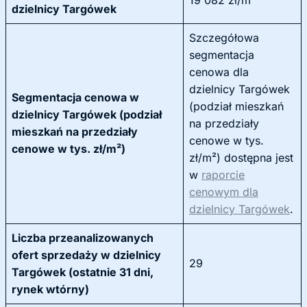
19 082 zł/m²
dzielnicy Targówek
Szczegółowa
segmentacja
cenowa dla
dzielnicy Targówek
Segmentacja cenowa w
(podział mieszkań
dzielnicy Targówek (podział
na przedziały
mieszkań na przedziały
cenowe w tys.
cenowe w tys. zł/m²)
zł/m²) dostępna jest
w
raporcie
cenowym dla
dzielnicy Targówek
.
Liczba przeanalizowanych
ofert sprzedaży w dzielnicy
29
Targówek (ostatnie 31 dni,
rynek wtórny)