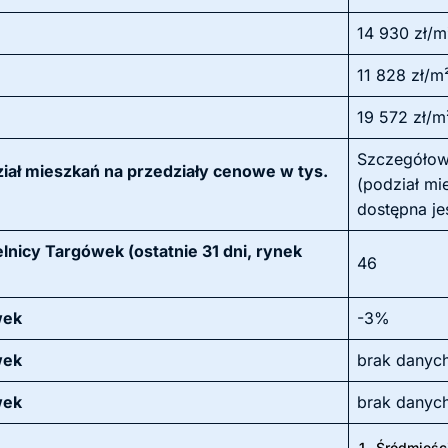
14 930 zł/m
11 828 zł/m
19 572 zł/m
Szczegółow
ał mieszkań na przedziały cenowe w tys.
(podział mi
dostępna je
lnicy Targówek (ostatnie 31 dni, rynek
46
wek
-3%
wek
brak danyc
wek
brak danyc
1.
Śródmieśc