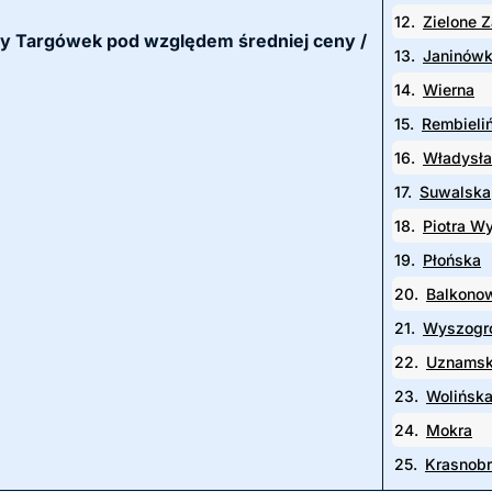
12.
Zielone 
nicy Targówek pod względem średniej ceny /
13.
Janinów
14.
Wierna
15.
Rembieli
16.
Władysła
17.
Suwalska
18.
Piotra W
19.
Płońska
20.
Balkono
21.
Wyszogr
22.
Uznams
23.
Wolińsk
24.
Mokra
25.
Krasnob