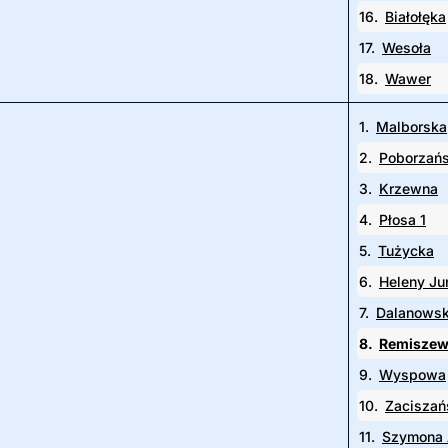
16.
Białołęka
17.
Wesoła
18.
Wawer
1.
Malborska
2.
Poborzań
3.
Krzewna
4.
Płosa 1
5.
Tużycka
6.
Heleny Ju
7.
Dalanows
8.
Remiszew
9.
Wyspowa
10.
Zaciszań
11.
Szymona 