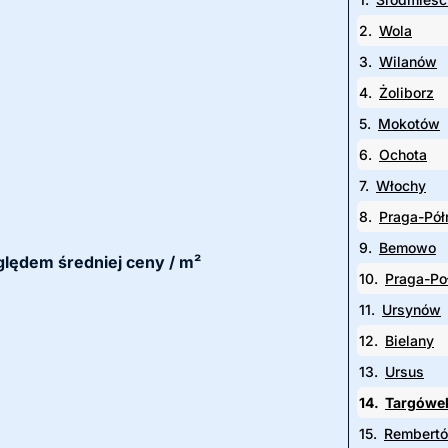
2.
Wola
3.
Wilanów
4.
Żoliborz
5.
Mokotów
6.
Ochota
7.
Włochy
8.
Praga-Pół
9.
Bemowo
ględem średniej ceny / m²
10.
Praga-Po
11.
Ursynów
12.
Bielany
13.
Ursus
14.
Targówe
15.
Rembert