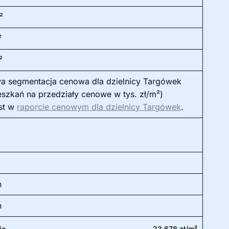
²
²
²
a segmentacja cenowa dla dzielnicy Targówek
eszkań na przedziały cenowe w tys. zł/m²)
st w
raporcie cenowym dla dzielnicy Targówek
.
h
h
ie
23 678 zł/m²