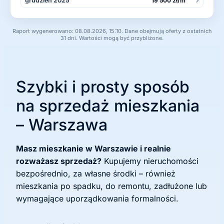
grudzień 2025
19 500 zł/m²
Raport wygenerowano: 08.08.2026, 15:10. Dane obejmują oferty z ostatnich
31 dni. Wartości mogą być przybliżone.
Szybki i prosty sposób
na sprzedaż mieszkania
– Warszawa
Masz mieszkanie w Warszawie i realnie
rozważasz sprzedaż?
Kupujemy nieruchomości
bezpośrednio, za własne środki – również
mieszkania po spadku, do remontu, zadłużone lub
wymagające uporządkowania formalności.