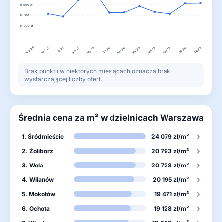
15 000 zł
14 500 zł
14 000 zł
wrz 25
lis 25
gru 25
paź 25
lut 26
kwi 26
lip 26
sty 26
mar 26
maj 26
cze 26
sie 26
Brak punktu w niektórych miesiącach oznacza brak
wystarczającej liczby ofert.
Średnia cena za m² w dzielnicach Warszawa
›
1. Śródmieście
24 079 zł/m²
›
2. Żoliborz
20 793 zł/m²
›
3. Wola
20 728 zł/m²
›
4. Wilanów
20 195 zł/m²
›
5. Mokotów
19 471 zł/m²
›
6. Ochota
19 128 zł/m²