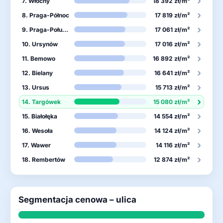
›
7. Włochy
18 392 zł/m²
›
8. Praga-Północ
17 819 zł/m²
›
9. Praga-Południe
17 061 zł/m²
›
10. Ursynów
17 016 zł/m²
›
11. Bemowo
16 892 zł/m²
›
12. Bielany
16 641 zł/m²
›
13. Ursus
15 713 zł/m²
›
14. Targówek
15 080 zł/m²
›
15. Białołęka
14 554 zł/m²
›
16. Wesoła
14 124 zł/m²
›
17. Wawer
14 116 zł/m²
›
18. Rembertów
12 874 zł/m²
Segmentacja cenowa – ulica