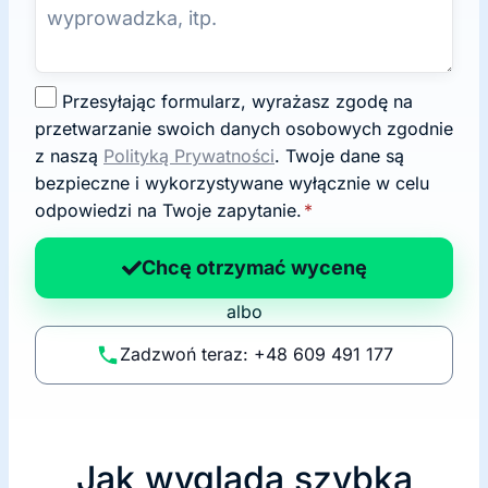
Z
Przesyłając formularz, wyrażasz zgodę na
g
przetwarzanie swoich danych osobowych zgodnie
o
z naszą
Polityką Prywatności
. Twoje dane są
d
bezpieczne i wykorzystywane wyłącznie w celu
a
odpowiedzi na Twoje zapytanie.
*
n
a
Chcę otrzymać wycenę
p
albo
o
li
Zadzwoń teraz: +48 609 491 177
t
y
k
ę
Jak wygląda szybka