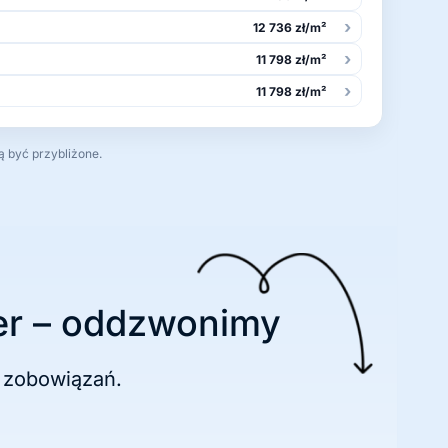
›
12 736 zł/m²
›
11 798 zł/m²
›
11 798 zł/m²
ą być przybliżone.
r – oddzwonimy
 zobowiązań.