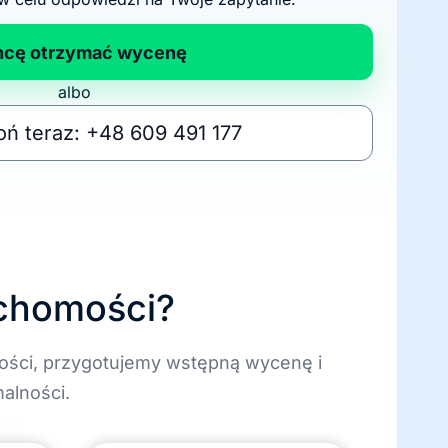
hcę otrzymać wycenę
albo
ń teraz: +48 609 491 177
uchomości?
ości, przygotujemy wstępną wycenę i
alności.