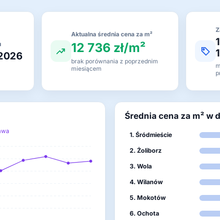
Z
Aktualna średnia cena za m²
12 736 zł/m²
u
 2026
brak porównania z poprzednim
m
miesiącem
p
Średnia cena za m² w 
awa
1. Śródmieście
2. Żoliborz
3. Wola
4. Wilanów
5. Mokotów
6. Ochota