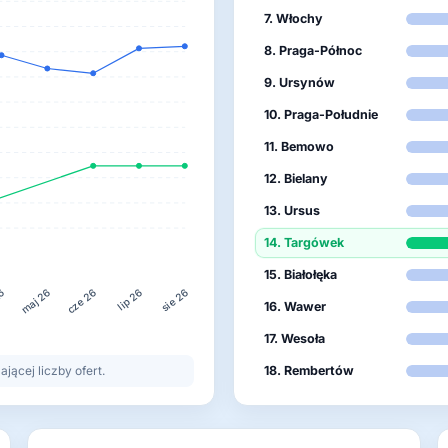
7. Włochy
8. Praga-Północ
9. Ursynów
10. Praga-Południe
11. Bemowo
12. Bielany
13. Ursus
14. Targówek
15. Białołęka
26
lip 26
maj 26
cze 26
sie 26
16. Wawer
17. Wesoła
ącej liczby ofert.
18. Rembertów