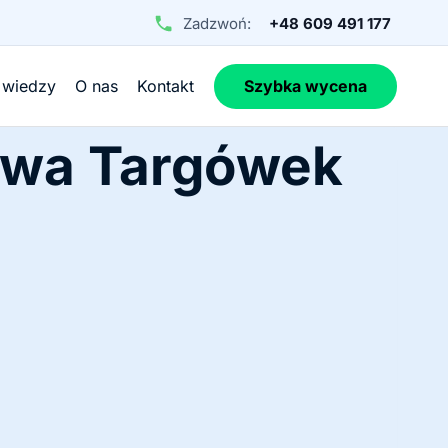
Zadzwoń:
+48 609 491 177
 wiedzy
O nas
Kontakt
Szybka wycena
awa Targówek