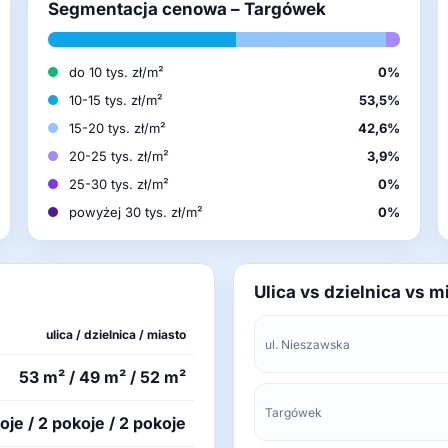
Segmentacja cenowa – Targówek
do 10 tys. zł/m²
0%
10-15 tys. zł/m²
53,5%
15-20 tys. zł/m²
42,6%
20-25 tys. zł/m²
3,9%
25-30 tys. zł/m²
0%
powyżej 30 tys. zł/m²
0%
Ulica vs dzielnica vs m
ulica / dzielnica / miasto
ul. Nieszawska
53 m² / 49 m² / 52 m²
Targówek
oje / 2 pokoje / 2 pokoje