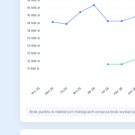
16 000 zł
15 500 zł
15 000 zł
14 500 zł
14 000 zł
13 500 zł
13 000 zł
12 500 zł
12 000 zł
11 500 zł
lis 25
gru 25
lut 26
kwi 
paź 25
sty 26
mar 26
wrz 25
Brak punktu w niektórych miesiącach oznacza brak wystarczaj