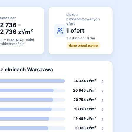
Liczba
akres cen
przeanalizowanych
ofert
12 736 –
1 ofert
12 736 zł/m²
z ostatnich 31 dni
in – max, przy małej
róbie ostrożnie
dane orientacyjne
dzielnicach Warszawa
›
24 334 zł/m²
›
20 848 zł/m²
›
20 754 zł/m²
›
20 130 zł/m²
›
19 499 zł/m²
›
19 135 zł/m²