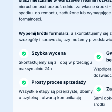
Masz mieszkanie w Warszawie i realnie rozwa
nieruchomości bezpośrednio, za własne środki –
spadku, do remontu, zadłużone lub wymagające
formalności.
Wypełnij krótki formularz
, a skontaktujemy się 
szczegóły i sprawdzić, czy możemy przedstawić
Szybka wycena
Gw
be
Skontaktujemy się z Tobą w przeciągu
maksymalnie 24h
Współprac
doświadc
Prosty proces sprzedaży
Za
Wszystkie etapy są przejrzyste, dbamy
o czytelną i otwartą komunikację
Sami dok
środki