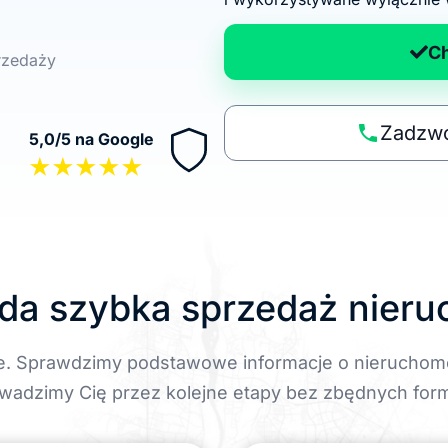
d
a
C
przedaży
n
a
p
Zadzwo
5,0/5 na Google
o
★★★★★
li
t
y
k
ę
da szybka sprzedaż nier
e. Sprawdzimy podstawowe informacje o nieruchom
wadzimy Cię przez kolejne etapy bez zbędnych form