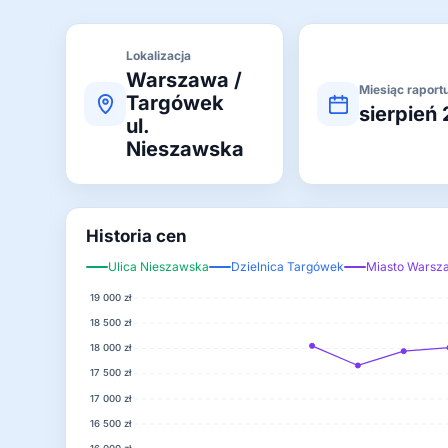
Lokalizacja
Warszawa /
Miesiąc raport
Targówek
sierpień
ul.
Nieszawska
Historia cen
Ulica Nieszawska
Dzielnica Targówek
Miasto Warsz
19 000 zł
18 500 zł
18 000 zł
17 500 zł
17 000 zł
16 500 zł