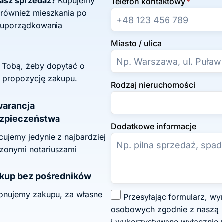
żasz sprzedaż?
Kupujemy
Telefon kontaktowy
*
 również mieszkania po
 uporządkowania
Miasto / ulica
z Tobą, żeby dopytać o
 propozycję zakupu.
Rodzaj nieruchomości
arancja
zpieczeństwa
Dodatkowe informacje
ujemy jedynie z najbardziej
zonymi notariuszami
kup bez pośredników
onujemy zakupu, za własne
Z
Przesyłając formularz, wyrażasz zgodę na przetwarzanie swoich danych
g
osobowych zgodnie z naszą
o
i wykorzystywane wyłącznie 