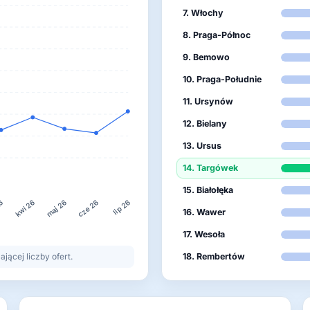
7. Włochy
8. Praga-Północ
9. Bemowo
10. Praga-Południe
11. Ursynów
12. Bielany
13. Ursus
14. Targówek
15. Białołęka
26
cze 26
kwi 26
maj 26
lip 26
16. Wawer
17. Wesoła
ącej liczby ofert.
18. Rembertów