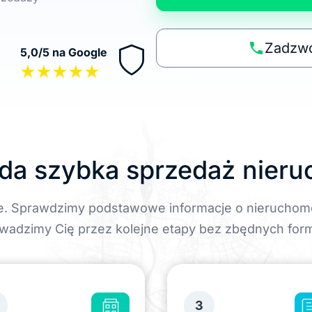
n
a
p
Zadzwo
5,0/5 na Google
o
★★★★★
li
t
y
k
ę
da szybka sprzedaż nier
e. Sprawdzimy podstawowe informacje o nieruchom
wadzimy Cię przez kolejne etapy bez zbędnych form
3