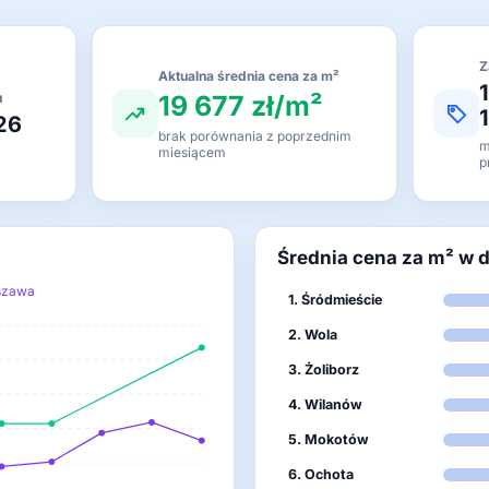
Z
Aktualna średnia cena za m²
19 677 zł/m²
u
026
brak porównania z poprzednim
m
miesiącem
p
Średnia cena za m² w 
szawa
1. Śródmieście
2. Wola
3. Żoliborz
4. Wilanów
5. Mokotów
6. Ochota