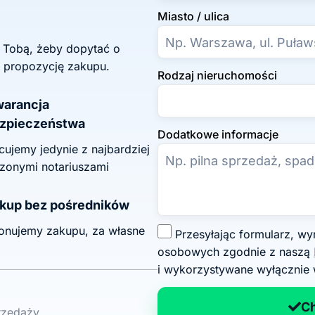
Miasto / ulica
z Tobą, żeby dopytać o
 propozycję zakupu.
Rodzaj nieruchomości
arancja
zpieczeństwa
Dodatkowe informacje
ujemy jedynie z najbardziej
zonymi notariuszami
kup bez pośredników
onujemy zakupu, za własne
Z
Przesyłając formularz, wyrażasz zgodę na przetwarzanie swoich danych
g
osobowych zgodnie z naszą
o
i wykorzystywane wyłącznie 
d
a
C
przedaży