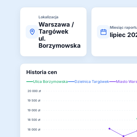
Lokalizacja
Warszawa /
Miesiąc raport
Targówek
lipiec 2
ul.
Borzymowska
Historia cen
Ulica Borzymowska
Dzielnica Targówek
Miasto War
20 000 zł
19 500 zł
19 000 zł
18 500 zł
18 000 zł