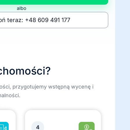
albo
ń teraz: +48 609 491 177
uchomości?
ości, przygotujemy wstępną wycenę i
alności.
4