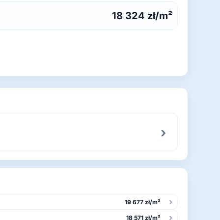
18 324 zł/m²
›
›
19 677 zł/m²
›
18 571 zł/m²