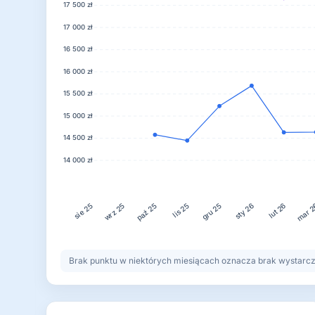
17 500 zł
17 000 zł
16 500 zł
16 000 zł
15 500 zł
15 000 zł
14 500 zł
14 000 zł
paź 25
lis 25
sty 26
mar 
wrz 25
gru 25
lut 26
sie 25
Brak punktu w niektórych miesiącach oznacza brak wystarczaj