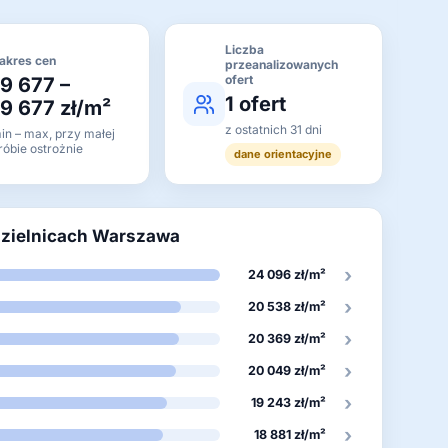
Liczba
akres cen
przeanalizowanych
ofert
19 677 –
1 ofert
19 677 zł/m²
z ostatnich 31 dni
in – max, przy małej
róbie ostrożnie
dane orientacyjne
dzielnicach Warszawa
›
24 096 zł/m²
›
20 538 zł/m²
›
20 369 zł/m²
›
20 049 zł/m²
›
19 243 zł/m²
›
18 881 zł/m²