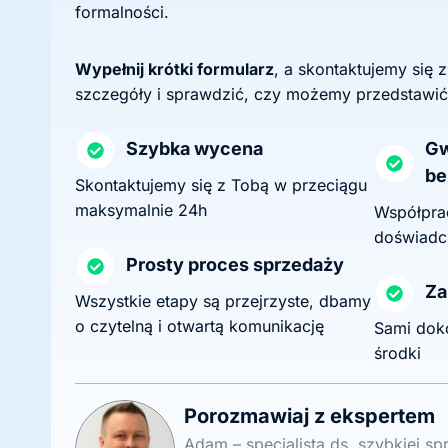
formalności.
Wypełnij krótki formularz
, a skontaktujemy się 
szczegóły i sprawdzić, czy możemy przedstawić
Szybka wycena
Gw
be
Skontaktujemy się z Tobą w przeciągu
maksymalnie 24h
Współprac
doświadc
Prosty proces sprzedaży
Za
Wszystkie etapy są przejrzyste, dbamy
o czytelną i otwartą komunikację
Sami dok
środki
Porozmawiaj z ekspertem
Adam – specjalista ds. szybkiej s