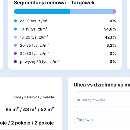
Segmentacja cenowa – Targówek
do 10 tys. zł/m²
0%
10-15 tys. zł/m²
54,8%
15-20 tys. zł/m²
42,1%
20-25 tys. zł/m²
3,2%
25-30 tys. zł/m²
0%
powyżej 30 tys. zł/m²
0%
Ulica vs dzielnica vs m
ulica / dzielnica / miasto
ul. Borzymowska
65 m² / 48 m² / 52 m²
Targówek
oje / 2 pokoje / 2 pokoje