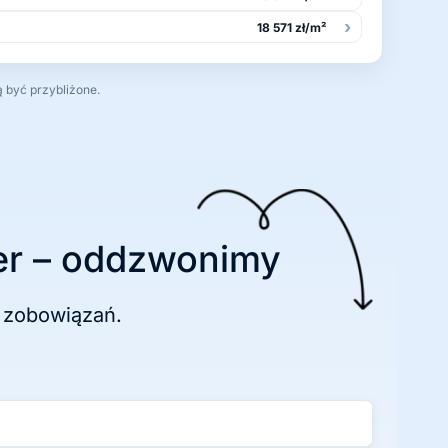
›
18 571 zł/m²
ą być przybliżone.
r – oddzwonimy
 zobowiązań.