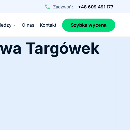
Zadzwoń:
+48 609 491 177
iedzy
O nas
Kontakt
Szybka wycena
awa Targówek