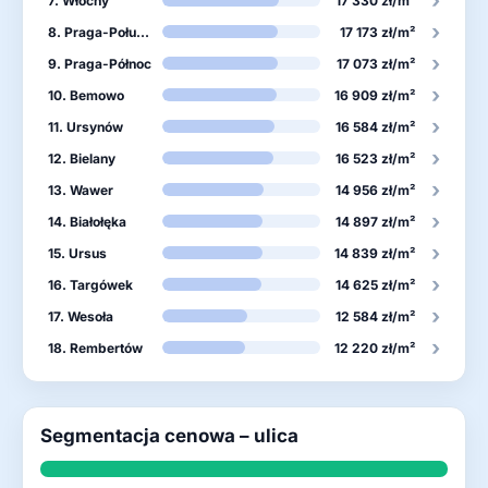
›
7. Włochy
17 330 zł/m²
›
8. Praga-Południe
17 173 zł/m²
›
9. Praga-Północ
17 073 zł/m²
›
10. Bemowo
16 909 zł/m²
›
11. Ursynów
16 584 zł/m²
›
12. Bielany
16 523 zł/m²
›
13. Wawer
14 956 zł/m²
›
14. Białołęka
14 897 zł/m²
›
15. Ursus
14 839 zł/m²
›
16. Targówek
14 625 zł/m²
›
17. Wesoła
12 584 zł/m²
›
18. Rembertów
12 220 zł/m²
Segmentacja cenowa – ulica