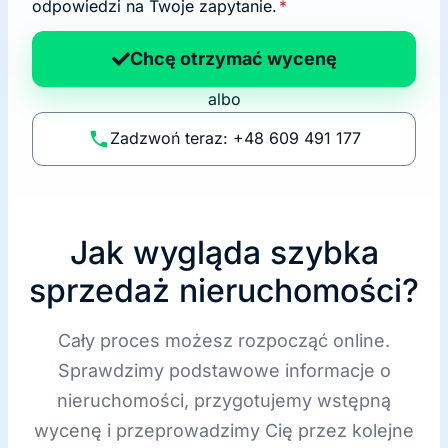
a
odpowiedzi na Twoje zapytanie.
*
n
a
Chcę otrzymać wycenę
p
albo
o
li
Zadzwoń teraz: +48 609 491 177
t
y
k
ę
Jak wygląda szybka
sprzedaż nieruchomości?
Cały proces możesz rozpocząć online.
Sprawdzimy podstawowe informacje o
nieruchomości, przygotujemy wstępną
wycenę i przeprowadzimy Cię przez kolejne