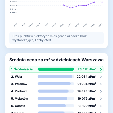
18 500 zł
18 000 zł
17 500 zł
17 000 zł
lip 25
wrz 25
paź 25
gru 25
sie 25
lis 25
lut 26
maj 26
sty 26
mar 26
kwi 26
cze 26
Brak punktu w niektórych miesiącach oznacza brak
wystarczającej liczby ofert.
Średnia cena za m² w dzielnicach Warszawa
›
1. Śródmieście
23 417 zł/m²
›
2. Wola
22 084 zł/m²
›
3. Wilanów
21 204 zł/m²
›
4. Żoliborz
19 898 zł/m²
›
5. Mokotów
19 079 zł/m²
›
6. Ochota
18 120 zł/m²