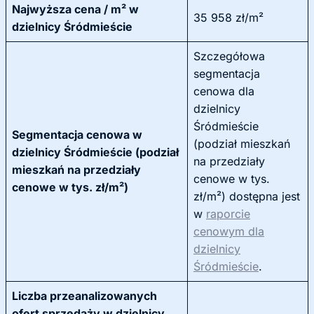
Najwyższa cena / m² w
35 958 zł/m²
dzielnicy Śródmieście
Szczegółowa
segmentacja
cenowa dla
dzielnicy
Śródmieście
Segmentacja cenowa w
(podział mieszkań
dzielnicy Śródmieście (podział
na przedziały
mieszkań na przedziały
cenowe w tys.
cenowe w tys. zł/m²)
zł/m²) dostępna jest
w
raporcie
cenowym dla
dzielnicy
Śródmieście
.
Liczba przeanalizowanych
ofert sprzedaży w dzielnicy