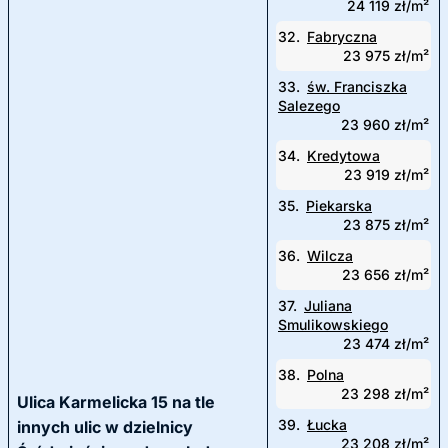
24 119 zł/m²
32.
Fabryczna
23 975 zł/m²
33.
św. Franciszka
Salezego
23 960 zł/m²
34.
Kredytowa
23 919 zł/m²
35.
Piekarska
23 875 zł/m²
36.
Wilcza
23 656 zł/m²
37.
Juliana
Smulikowskiego
23 474 zł/m²
38.
Polna
23 298 zł/m²
Ulica Karmelicka 15 na tle
39.
Łucka
innych ulic w dzielnicy
23 208 zł/m²