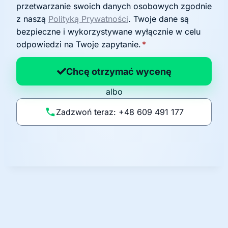
g
przetwarzanie swoich danych osobowych zgodnie
o
z naszą
Polityką Prywatności
. Twoje dane są
d
bezpieczne i wykorzystywane wyłącznie w celu
a
odpowiedzi na Twoje zapytanie.
*
n
a
Chcę otrzymać wycenę
p
albo
o
li
Zadzwoń teraz: +48 609 491 177
t
y
k
ę