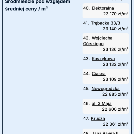
Śródmieście pod względem
40.
Elektoralna
średniej ceny / m²
23 170 zł/m²
41.
Trębacka 33/3
23 140 zł/m²
42.
Wojciecha
Górskiego
23 136 zł/m²
43.
Koszykowa
23 132 zł/m²
44.
Ciasna
23 109 zł/m²
45.
Nowogrodzka
22 885 zł/m²
46.
al. 3 Maja
22 600 zł/m²
47.
Krucza
22 361 zł/m²
48.
Jana Pawła II