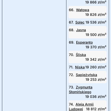
19 866 zł/m²
66.
Wałowa
19 826 zł/m²
67.
Solec
19 536 zł/m²
68.
Jasna
19 500 zł/m²
69.
Esperanto
19 370 zł/m²
70.
Śliska
19 342 zł/m²
71.
Niska
19 260 zł/m²
72.
Sapieżyńska
19 253 zł/m²
73.
Zygmunta
Słomińskiego
19 036 zł/m²
74.
Aleja Armii
Ludowej
18 812 zł/m²