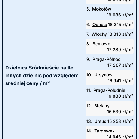
5.
Mokotów
19 086 zł/m²
6.
Ochota
18 315 zł/m²
7.
Włochy
18 313 zł/m²
8.
Bemowo
17 289 zł/m²
9.
Praga-Północ
17 287 zł/m²
Dzielnica Śródmieście na tle
10.
Ursynów
innych dzielnic pod względem
16 941 zł/m²
średniej ceny / m²
11.
Praga-Południe
16 880 zł/m²
12.
Bielany
16 530 zł/m²
13.
Ursus
15 258 zł/m²
14.
Targówek
14 946 zł/m²