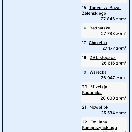
15.
Tadeusza Boya-
Żeleńskiego
27 846 zł/m²
16.
Bednarska
27 788 zł/m²
17.
Chmielna
27 177 zł/m²
18.
29 Listopada
26 616 zł/m²
19.
Warecka
26 047 zł/m²
20.
Mikołaja
Kopernika
26 000 zł/m²
21.
Nowolipki
25 584 zł/m²
22.
Emiliana
Konopczyńskiego