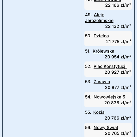
22 166 zł/m²
49.
Aleje
Jerozolimskie
22 132 zł/m²
50.
Dzielna
21 775 zł/m²
51.
Królewska
20 954 zł/m²
52.
Plac Konstytucji
20 927 zł/m²
53.
Żurawia
20 877 zł/m²
54.
Nowowiejska 5
20 838 zł/m²
55.
Kozia
20 766 zł/m²
56.
Nowy Świat
20 765 zł/m²