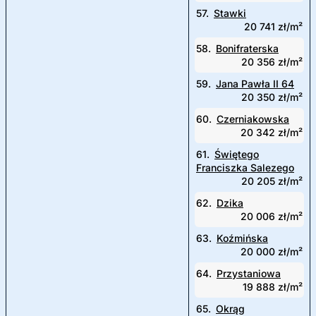
57.
Stawki
20 741 zł/m²
58.
Bonifraterska
20 356 zł/m²
59.
Jana Pawła II 64
20 350 zł/m²
60.
Czerniakowska
20 342 zł/m²
61.
Świętego
Franciszka Salezego
20 205 zł/m²
62.
Dzika
20 006 zł/m²
63.
Koźmińska
20 000 zł/m²
64.
Przystaniowa
19 888 zł/m²
65.
Okrąg