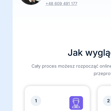
+48 609 491 177
Jak wyglą
Cały proces możesz rozpocząć onlin
przepro
1
2