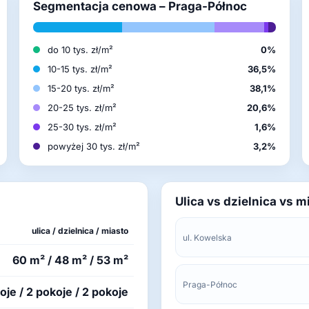
Segmentacja cenowa – Praga-Północ
do 10 tys. zł/m²
0%
10-15 tys. zł/m²
36,5%
15-20 tys. zł/m²
38,1%
20-25 tys. zł/m²
20,6%
25-30 tys. zł/m²
1,6%
powyżej 30 tys. zł/m²
3,2%
Ulica vs dzielnica vs m
ulica / dzielnica / miasto
ul. Kowelska
60 m² / 48 m² / 53 m²
Praga-Północ
oje / 2 pokoje / 2 pokoje