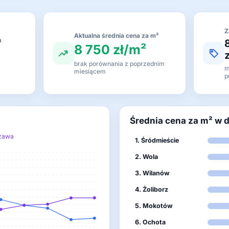
Z
Aktualna średnia cena za m²
u
8 750 zł/m²
c
brak porównania z poprzednim
m
miesiącem
p
Średnia cena za m² w 
szawa
1. Śródmieście
2. Wola
3. Wilanów
4. Żoliborz
5. Mokotów
6. Ochota