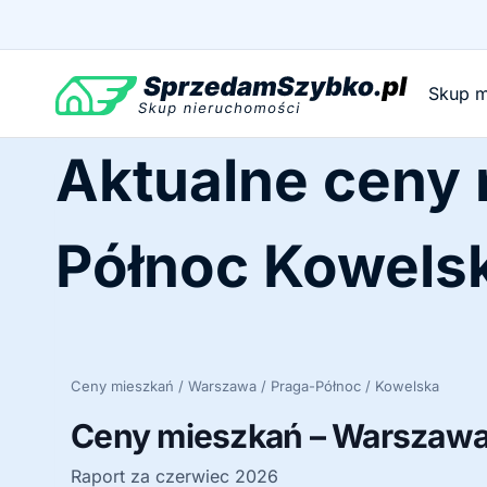
Przejdź
do
treści
Skup m
Aktualne ceny
Północ Kowels
Ceny mieszkań / Warszawa / Praga-Północ / Kowelska
Ceny mieszkań – Warszawa 
Raport za czerwiec 2026