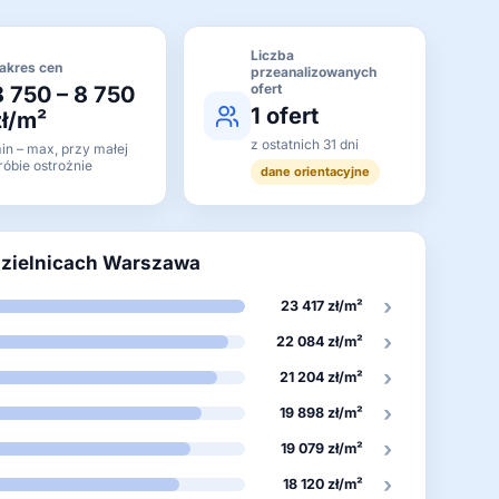
Liczba
akres cen
przeanalizowanych
ofert
8 750 – 8 750
1 ofert
zł/m²
z ostatnich 31 dni
in – max, przy małej
róbie ostrożnie
dane orientacyjne
dzielnicach Warszawa
›
23 417 zł/m²
›
22 084 zł/m²
›
21 204 zł/m²
›
19 898 zł/m²
›
19 079 zł/m²
›
18 120 zł/m²