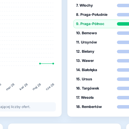
7. Włochy
8. Praga-Południe
9. Praga-Północ
10. Bemowo
11. Ursynów
12. Bielany
13. Wawer
14. Białołęka
15. Ursus
26
maj 26
mar 26
kwi 26
cze 26
16. Targówek
17. Wesoła
ącej liczby ofert.
18. Rembertów