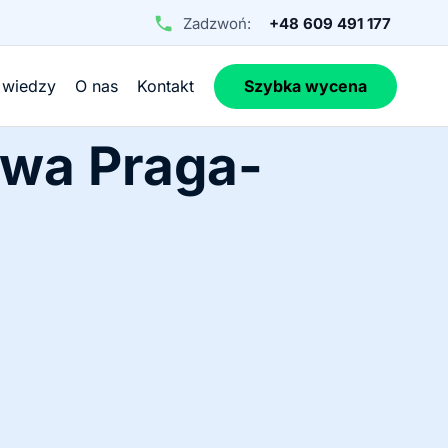
Zadzwoń:
+48 609 491 177
 wiedzy
O nas
Kontakt
Szybka wycena
awa Praga-