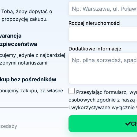
z Tobą, żeby dopytać o
 propozycję zakupu.
Rodzaj nieruchomości
arancja
zpieczeństwa
Dodatkowe informacje
ujemy jedynie z najbardziej
zonymi notariuszami
kup bez pośredników
onujemy zakupu, za własne
Z
Przesyłając formularz, wyrażasz zgodę na przetwarzanie swoich danych
g
osobowych zgodnie z naszą
o
i wykorzystywane wyłącznie 
d
a
C
przedaży
n