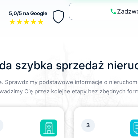
a
p
Zadzwo
5,0/5 na Google
o
★★★★★
li
t
y
k
ę
da szybka sprzedaż nier
e. Sprawdzimy podstawowe informacje o nieruchom
wadzimy Cię przez kolejne etapy bez zbędnych form
3