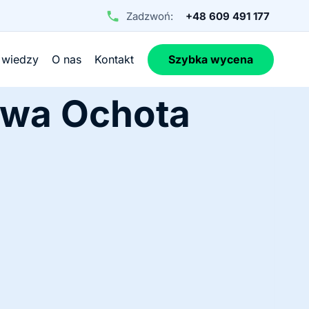
Zadzwoń:
+48 609 491 177
 wiedzy
O nas
Kontakt
Szybka wycena
awa Ochota