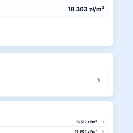
18 363 zł/m²
›
›
16 512 zł/m²
›
19 904 zł/m²