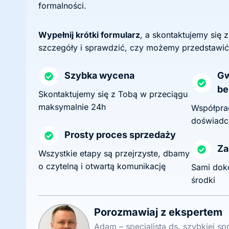
formalności.
Wypełnij krótki formularz
, a skontaktujemy się 
szczegóły i sprawdzić, czy możemy przedstawić
Szybka wycena
Gw
be
Skontaktujemy się z Tobą w przeciągu
maksymalnie 24h
Współprac
doświadc
Prosty proces sprzedaży
Za
Wszystkie etapy są przejrzyste, dbamy
o czytelną i otwartą komunikację
Sami dok
środki
Porozmawiaj z ekspertem
Adam – specjalista ds. szybkiej s