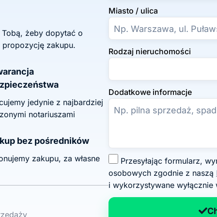
Miasto / ulica
z Tobą, żeby dopytać o
 propozycję zakupu.
Rodzaj nieruchomości
arancja
zpieczeństwa
Dodatkowe informacje
ujemy jedynie z najbardziej
zonymi notariuszami
kup bez pośredników
onujemy zakupu, za własne
Z
Przesyłając formularz, wyrażasz zgodę na przetwarzanie swoich danych
g
osobowych zgodnie z naszą
o
i wykorzystywane wyłącznie 
d
a
C
przedaży