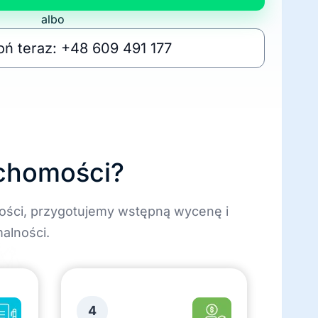
albo
ń teraz: +48 609 491 177
uchomości?
ości, przygotujemy wstępną wycenę i
alności.
4