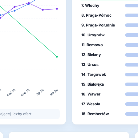
7. Włochy
8. Praga-Północ
9. Praga-Południe
10. Ursynów
11. Bemowo
12. Bielany
13. Ursus
14. Targówek
15. Białołęka
26
lip 26
maj 26
cze 26
sie 26
16. Wawer
17. Wesoła
ącej liczby ofert.
18. Rembertów