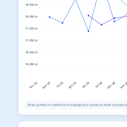
18 500 zł
18 000 zł
17 500 zł
17 000 zł
16 500 zł
16 000 zł
lis 25
gru 25
lut 26
kwi 
paź 25
sty 26
mar 26
wrz 25
Brak punktu w niektórych miesiącach oznacza brak wystarczaj