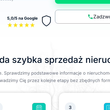
n
a
p
Zadzwo
5,0/5 na Google
o
★★★★★
li
t
y
k
ę
da szybka sprzedaż nier
e. Sprawdzimy podstawowe informacje o nieruchom
wadzimy Cię przez kolejne etapy bez zbędnych form
3