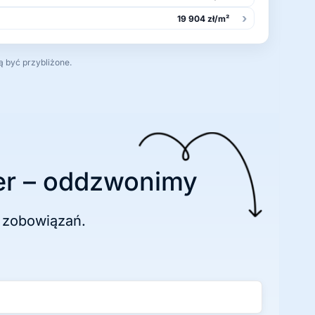
›
19 904 zł/m²
ą być przybliżone.
r – oddzwonimy
 zobowiązań.