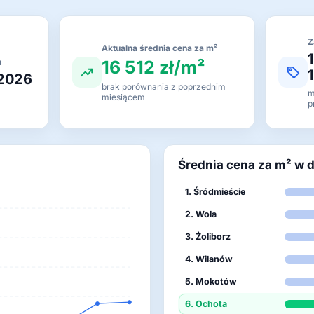
Z
Aktualna średnia cena za m²
16 512 zł/m²
u
 2026
brak porównania z poprzednim
m
miesiącem
p
Średnia cena za m² w 
1. Śródmieście
2. Wola
3. Żoliborz
4. Wilanów
5. Mokotów
6. Ochota