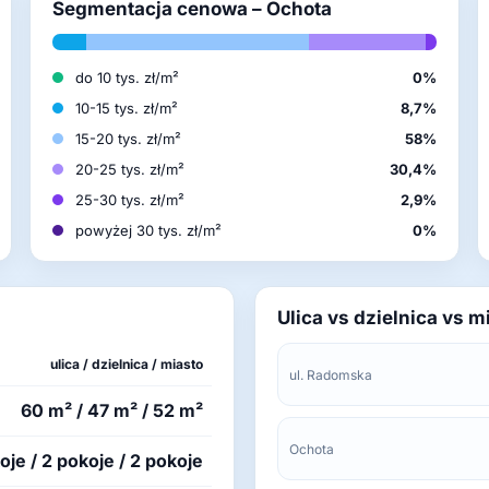
Segmentacja cenowa – Ochota
do 10 tys. zł/m²
0%
10-15 tys. zł/m²
8,7%
15-20 tys. zł/m²
58%
20-25 tys. zł/m²
30,4%
25-30 tys. zł/m²
2,9%
powyżej 30 tys. zł/m²
0%
Ulica vs dzielnica vs m
ulica / dzielnica / miasto
ul. Radomska
60 m² / 47 m² / 52 m²
Ochota
oje / 2 pokoje / 2 pokoje