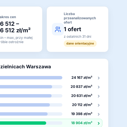
Liczba
akres cen
przeanalizowanych
ofert
16 512 –
1 ofert
16 512 zł/m²
z ostatnich 31 dni
in – max, przy małej
róbie ostrożnie
dane orientacyjne
dzielnicach Warszawa
›
24 167 zł/m²
›
20 837 zł/m²
›
20 631 zł/m²
›
20 112 zł/m²
›
19 398 zł/m²
›
18 904 zł/m²