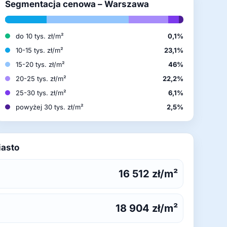
Segmentacja cenowa – Warszawa
do 10 tys. zł/m²
0,1%
10-15 tys. zł/m²
23,1%
15-20 tys. zł/m²
46%
20-25 tys. zł/m²
22,2%
25-30 tys. zł/m²
6,1%
powyżej 30 tys. zł/m²
2,5%
iasto
16 512 zł/m²
18 904 zł/m²