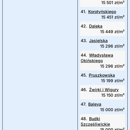
15 501 zł/m²
41.
Korotyńskiego
15 451 zł/m²
42.
Daleka
15 449 zł/m²
43.
Jasielska
15 296 zł/m²
44.
Władysława
Okińskiego
15 296 zł/m²
45.
Pruszkowska
15 199 zł/m²
46.
Żwirki i Wigury
15 150 zł/m²
47.
Baleya
15 000 zł/m²
48.
Budki
Szczęśliwickie
15 000 zł/m²