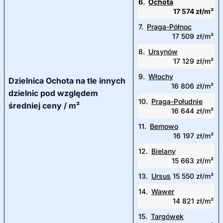
6.
Ochota
17 574 zł/m²
7.
Praga-Północ
17 509 zł/m²
8.
Ursynów
17 129 zł/m²
9.
Włochy
Dzielnica Ochota na tle innych
16 806 zł/m²
dzielnic pod względem
10.
Praga-Południe
średniej ceny / m²
16 644 zł/m²
11.
Bemowo
16 197 zł/m²
12.
Bielany
15 663 zł/m²
13.
Ursus
15 550 zł/m²
14.
Wawer
14 821 zł/m²
15.
Targówek