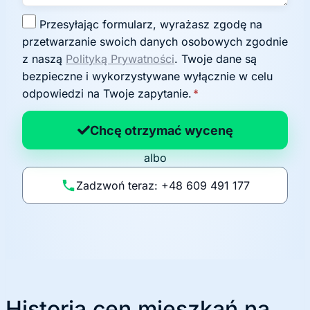
Z
Przesyłając formularz, wyrażasz zgodę na
g
przetwarzanie swoich danych osobowych zgodnie
o
z naszą
Polityką Prywatności
. Twoje dane są
d
bezpieczne i wykorzystywane wyłącznie w celu
a
odpowiedzi na Twoje zapytanie.
*
n
a
Chcę otrzymać wycenę
p
albo
o
li
Zadzwoń teraz: +48 609 491 177
t
y
k
ę
Historia cen mieszkań na