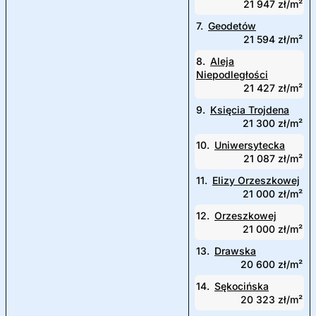
21 947 zł/m²
7.
Geodetów
21 594 zł/m²
8.
Aleja
Niepodległości
21 427 zł/m²
9.
Księcia Trojdena
21 300 zł/m²
10.
Uniwersytecka
21 087 zł/m²
11.
Elizy Orzeszkowej
21 000 zł/m²
12.
Orzeszkowej
21 000 zł/m²
13.
Drawska
20 600 zł/m²
14.
Sękocińska
20 323 zł/m²