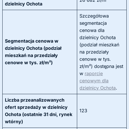
26 682 zł/m²
dzielnicy Ochota
Szczegółowa
segmentacja
cenowa dla
dzielnicy Ochota
Segmentacja cenowa w
(podział mieszkań
dzielnicy Ochota (podział
na przedziały
mieszkań na przedziały
cenowe w tys.
cenowe w tys. zł/m²)
zł/m²) dostępna jest
w
raporcie
cenowym dla
dzielnicy Ochota
.
Liczba przeanalizowanych
ofert sprzedaży w dzielnicy
123
Ochota (ostatnie 31 dni, rynek
wtórny)