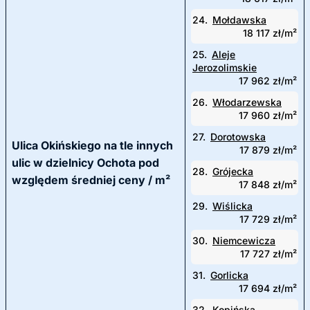
24.
Mołdawska
18 117 zł/m²
25.
Aleje
Jerozolimskie
17 962 zł/m²
26.
Włodarzewska
17 960 zł/m²
27.
Dorotowska
Ulica Okińskiego na tle innych
17 879 zł/m²
ulic w dzielnicy Ochota pod
28.
Grójecka
względem średniej ceny / m²
17 848 zł/m²
29.
Wiślicka
17 729 zł/m²
30.
Niemcewicza
17 727 zł/m²
31.
Gorlicka
17 694 zł/m²
32.
Kopińska