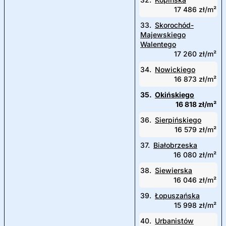
17 486 zł/m²
33.
Skorochód-
Majewskiego
Walentego
17 260 zł/m²
34.
Nowickiego
16 873 zł/m²
35.
Okińskiego
16 818 zł/m²
36.
Sierpińskiego
16 579 zł/m²
37.
Białobrzeska
16 080 zł/m²
38.
Siewierska
16 046 zł/m²
39.
Łopuszańska
15 998 zł/m²
40.
Urbanistów