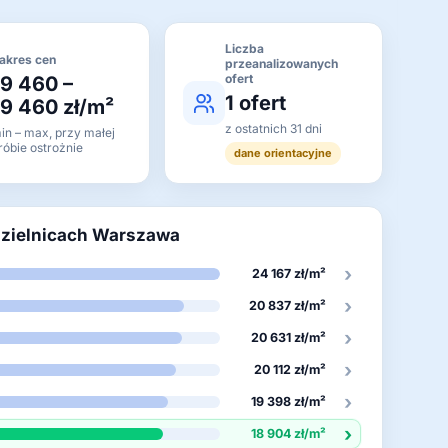
Liczba
akres cen
przeanalizowanych
ofert
19 460 –
1 ofert
19 460 zł/m²
z ostatnich 31 dni
in – max, przy małej
róbie ostrożnie
dane orientacyjne
dzielnicach Warszawa
›
24 167 zł/m²
›
20 837 zł/m²
›
20 631 zł/m²
›
20 112 zł/m²
›
19 398 zł/m²
›
18 904 zł/m²