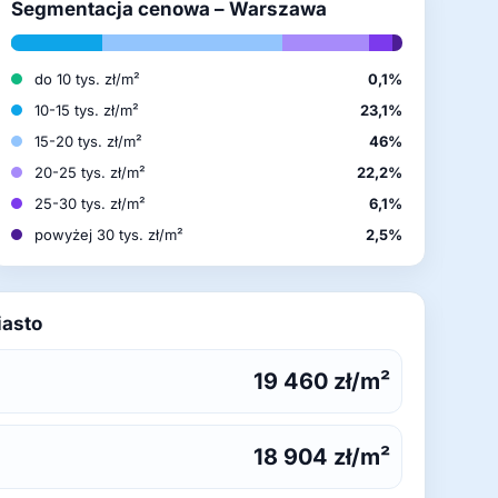
Segmentacja cenowa – Warszawa
do 10 tys. zł/m²
0,1%
10-15 tys. zł/m²
23,1%
15-20 tys. zł/m²
46%
20-25 tys. zł/m²
22,2%
25-30 tys. zł/m²
6,1%
powyżej 30 tys. zł/m²
2,5%
iasto
19 460 zł/m²
18 904 zł/m²