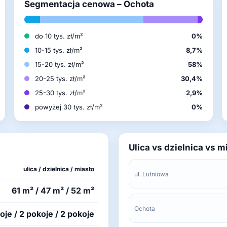
Segmentacja cenowa – Ochota
do 10 tys. zł/m²
0%
10-15 tys. zł/m²
8,7%
15-20 tys. zł/m²
58%
20-25 tys. zł/m²
30,4%
25-30 tys. zł/m²
2,9%
powyżej 30 tys. zł/m²
0%
Ulica vs dzielnica vs m
ulica / dzielnica / miasto
ul. Lutniowa
61 m² / 47 m² / 52 m²
Ochota
oje / 2 pokoje / 2 pokoje