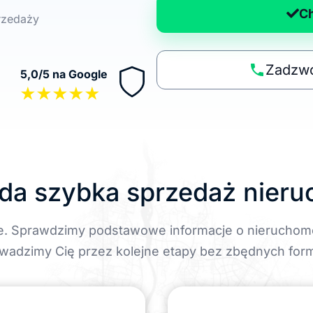
a
C
przedaży
n
a
p
Zadzwo
5,0/5 na Google
o
★★★★★
li
t
y
k
ę
da szybka sprzedaż nier
e. Sprawdzimy podstawowe informacje o nieruchom
wadzimy Cię przez kolejne etapy bez zbędnych form