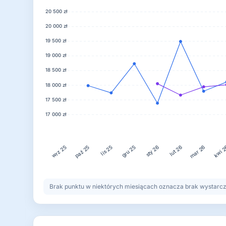
20 500 zł
20 000 zł
19 500 zł
19 000 zł
18 500 zł
18 000 zł
17 500 zł
17 000 zł
lis 25
gru 25
lut 26
kwi 
paź 25
sty 26
mar 26
wrz 25
Brak punktu w niektórych miesiącach oznacza brak wystarczaj