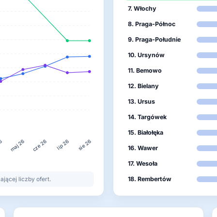
7. Włochy
8. Praga-Północ
9. Praga-Południe
10. Ursynów
11. Bemowo
12. Bielany
13. Ursus
14. Targówek
15. Białołęka
26
lip 26
maj 26
cze 26
sie 26
16. Wawer
17. Wesoła
ącej liczby ofert.
18. Rembertów