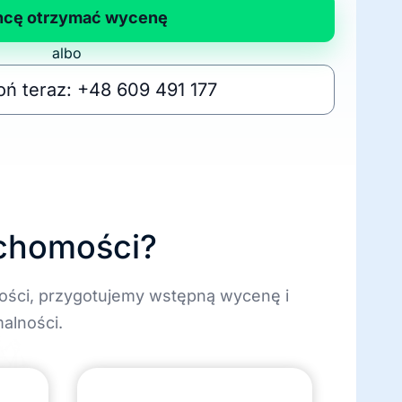
hcę otrzymać wycenę
albo
ń teraz: +48 609 491 177
uchomości?
ości, przygotujemy wstępną wycenę i
alności.