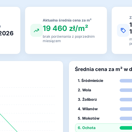
Z
Aktualna średnia cena za m²
19 460 zł/m²
u
 2026
brak porównania z poprzednim
m
miesiącem
p
Średnia cena za m² w 
1. Śródmieście
2. Wola
3. Żoliborz
4. Wilanów
5. Mokotów
6. Ochota