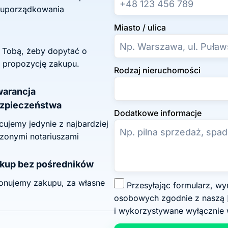
 uporządkowania
Miasto / ulica
z Tobą, żeby dopytać o
 propozycję zakupu.
Rodzaj nieruchomości
arancja
zpieczeństwa
Dodatkowe informacje
ujemy jedynie z najbardziej
zonymi notariuszami
kup bez pośredników
onujemy zakupu, za własne
Z
Przesyłając formularz, wyrażasz zgodę na przetwarzanie swoich danych
g
osobowych zgodnie z naszą
o
i wykorzystywane wyłącznie 
d