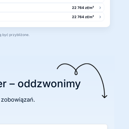
›
22 764 zł/m²
›
22 764 zł/m²
ą być przybliżone.
r – oddzwonimy
 zobowiązań.