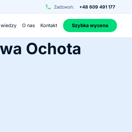
Zadzwoń:
+48 609 491 177
 wiedzy
O nas
Kontakt
Szybka wycena
awa Ochota