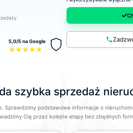
d
a
C
przedaży
n
a
p
Zadzwo
5,0/5 na Google
o
★★★★★
li
t
y
k
ę
da szybka sprzedaż nier
e. Sprawdzimy podstawowe informacje o nieruchom
wadzimy Cię przez kolejne etapy bez zbędnych form