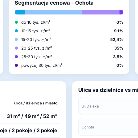
Segmentacja cenowa – Ochota
do 10 tys. zł/m²
0%
10-15 tys. zł/m²
9,1%
15-20 tys. zł/m²
52,4%
20-25 tys. zł/m²
35%
25-30 tys. zł/m²
3,5%
powyżej 30 tys. zł/m²
0%
Ulica vs dzielnica vs m
ulica / dzielnica / miasto
ul. Daleka
31 m² / 49 m² / 52 m²
Ochota
oje / 2 pokoje / 2 pokoje