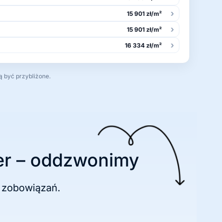
›
15 901 zł/m²
›
15 901 zł/m²
›
16 334 zł/m²
ą być przybliżone.
r – oddzwonimy
 zobowiązań.