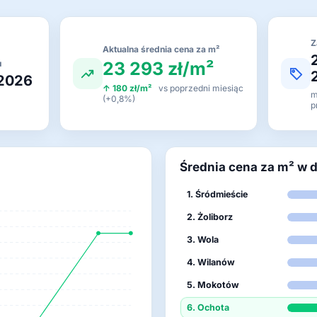
Z
Aktualna średnia cena za m²
23 293 zł/m²
u
 2026
↑ 180 zł/m²
vs poprzedni miesiąc
m
(+0,8%)
p
Średnia cena za m² w 
1. Śródmieście
2. Żoliborz
3. Wola
4. Wilanów
5. Mokotów
6. Ochota