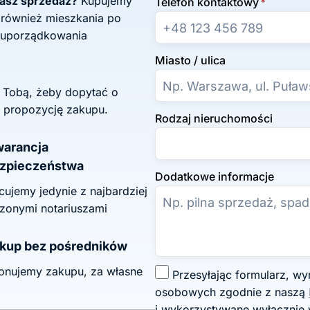
żasz sprzedaż?
Kupujemy
Telefon kontaktowy
*
 również mieszkania po
 uporządkowania
Miasto / ulica
z Tobą, żeby dopytać o
 propozycję zakupu.
Rodzaj nieruchomości
arancja
zpieczeństwa
Dodatkowe informacje
ujemy jedynie z najbardziej
zonymi notariuszami
kup bez pośredników
onujemy zakupu, za własne
Z
Przesyłając formularz, wyrażasz zgodę na przetwarzanie swoich danych
g
osobowych zgodnie z naszą
o
i wykorzystywane wyłącznie 