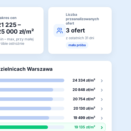
Liczba
akres cen
przeanalizowanych
ofert
21 225 –
3 ofert
25 000 zł/m²
z ostatnich 31 dni
in – max, przy małej
róbie ostrożnie
mała próba
dzielnicach Warszawa
›
24 334 zł/m²
›
20 848 zł/m²
›
20 754 zł/m²
›
20 130 zł/m²
›
19 499 zł/m²
›
19 135 zł/m²