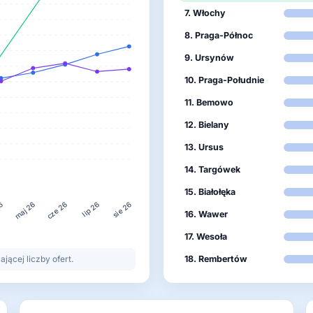
7. Włochy
8. Praga-Północ
9. Ursynów
10. Praga-Południe
11. Bemowo
12. Bielany
13. Ursus
14. Targówek
15. Białołęka
26
lip 26
maj 26
cze 26
sie 26
16. Wawer
17. Wesoła
ącej liczby ofert.
18. Rembertów