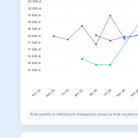
20 500 zł
20 000 zł
19 500 zł
19 000 zł
18 500 zł
18 000 zł
17 500 zł
17 000 zł
16 500 zł
16 000 zł
15 500 zł
lis 25
gru 25
lut 26
kwi 
paź 25
sty 26
mar 26
wrz 25
Brak punktu w niektórych miesiącach oznacza brak wystarczaj