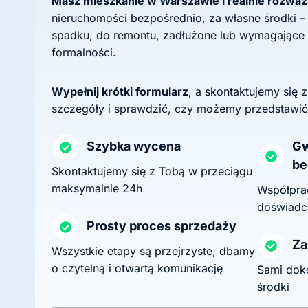
Masz mieszkanie w Warszawie i realnie rozwa
nieruchomości bezpośrednio, za własne środki –
spadku, do remontu, zadłużone lub wymagające
formalności.
Wypełnij krótki formularz
, a skontaktujemy się 
szczegóły i sprawdzić, czy możemy przedstawić
Szybka wycena
Gw
be
Skontaktujemy się z Tobą w przeciągu
maksymalnie 24h
Współprac
doświadc
Prosty proces sprzedaży
Za
Wszystkie etapy są przejrzyste, dbamy
o czytelną i otwartą komunikację
Sami dok
środki