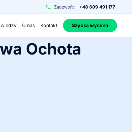
Zadzwoń:
+48 609 491 177
 wiedzy
O nas
Kontakt
Szybka wycena
awa Ochota