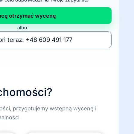
hcę otrzymać wycenę
albo
ń teraz: +48 609 491 177
uchomości?
ości, przygotujemy wstępną wycenę i
alności.