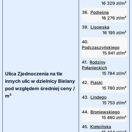
16 329 zł/m²
38.
Podleśna
16 276 zł/m²
39.
Lisowska
16 195 zł/m²
40.
Podczaszyńskiego
15 941 zł/m²
41.
Rodziny
Połanieckich
Ulica Zjednoczenia na tle
15 784 zł/m²
innych ulic w dzielnicy Bielany
42.
Piaski
pod względem średniej ceny /
15 780 zł/m²
m²
43.
Lindego
15 753 zł/m²
44.
Broniewskiego
15 460 zł/m²
45.
Kiełpińska