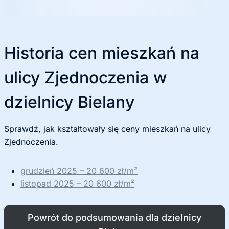
ę
Historia cen mieszkań na
ulicy Zjednoczenia w
dzielnicy Bielany
Sprawdź, jak kształtowały się ceny mieszkań na ulicy
Zjednoczenia.
grudzień 2025 – 20 600 zł/m²
listopad 2025 – 20 600 zł/m²
Powrót do podsumowania dla dzielnicy