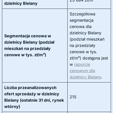
23 684 zł/m²
dzielnicy Bielany
Szczegółowa
segmentacja
cenowa dla
dzielnicy Bielany
Segmentacja cenowa w
(podział mieszkań
dzielnicy Bielany (podział
na przedziały
mieszkań na przedziały
cenowe w tys.
cenowe w tys. zł/m²)
zł/m²) dostępna jest
w
raporcie
cenowym dla
dzielnicy Bielany
.
Liczba przeanalizowanych
ofert sprzedaży w dzielnicy
215
Bielany (ostatnie 31 dni, rynek
wtórny)