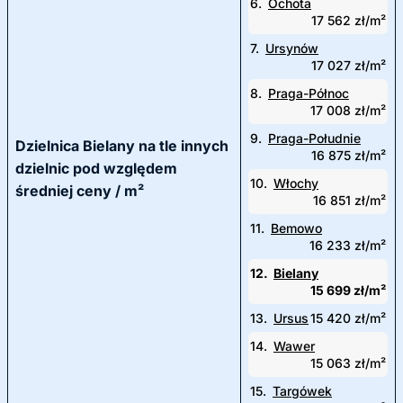
6.
Ochota
17 562 zł/m²
7.
Ursynów
17 027 zł/m²
8.
Praga-Północ
17 008 zł/m²
9.
Praga-Południe
Dzielnica Bielany na tle innych
16 875 zł/m²
dzielnic pod względem
10.
Włochy
średniej ceny / m²
16 851 zł/m²
11.
Bemowo
16 233 zł/m²
12.
Bielany
15 699 zł/m²
13.
Ursus
15 420 zł/m²
14.
Wawer
15 063 zł/m²
15.
Targówek