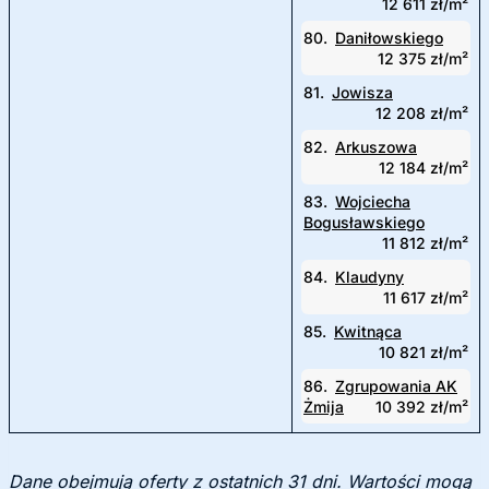
12 611 zł/m²
80.
Daniłowskiego
12 375 zł/m²
81.
Jowisza
12 208 zł/m²
82.
Arkuszowa
12 184 zł/m²
83.
Wojciecha
Bogusławskiego
11 812 zł/m²
84.
Klaudyny
11 617 zł/m²
85.
Kwitnąca
10 821 zł/m²
86.
Zgrupowania AK
Żmija
10 392 zł/m²
Dane obejmują oferty z ostatnich 31 dni. Wartości mogą