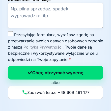
Z
Przesyłając formularz, wyrażasz zgodę na
g
przetwarzanie swoich danych osobowych zgodnie
o
z naszą
Polityką Prywatności
. Twoje dane są
d
bezpieczne i wykorzystywane wyłącznie w celu
a
odpowiedzi na Twoje zapytanie.
*
n
a
Chcę otrzymać wycenę
p
albo
o
li
Zadzwoń teraz: +48 609 491 177
t
y
k