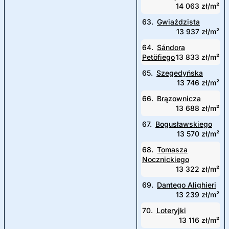
14 063 zł/m²
63.
Gwiaździsta
13 937 zł/m²
64.
Sándora
Petöfiego
13 833 zł/m²
65.
Szegedyńska
13 746 zł/m²
66.
Brązownicza
13 688 zł/m²
67.
Bogusławskiego
13 570 zł/m²
68.
Tomasza
Nocznickiego
13 322 zł/m²
69.
Dantego Alighieri
13 239 zł/m²
70.
Loteryjki
13 116 zł/m²