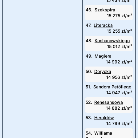
15 434 zł/m²
46.
Szekspira
15 275 zł/m²
47.
Literacka
15 255 zł/m²
48.
Kochanowskiego
15 012 zł/m²
49.
Magiera
14 992 zł/m²
50.
Dorycka
14 956 zł/m²
51.
Sandora Petöfiego
14 947 zł/m²
52.
Renesansowa
14 882 zł/m²
53.
Heroldów
14 799 zł/m²
54.
Williama