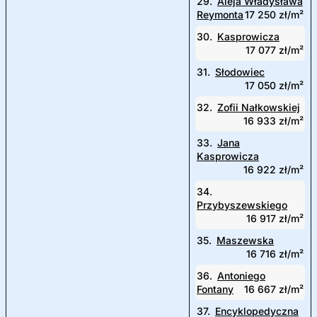
29.
Aleja Władysława
Reymonta
17 250 zł/m²
30.
Kasprowicza
17 077 zł/m²
31.
Słodowiec
17 050 zł/m²
32.
Zofii Nałkowskiej
16 933 zł/m²
33.
Jana
Kasprowicza
16 922 zł/m²
34.
Przybyszewskiego
16 917 zł/m²
35.
Maszewska
16 716 zł/m²
36.
Antoniego
Fontany
16 667 zł/m²
37.
Encyklopedyczna