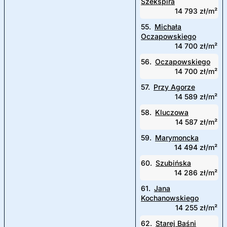
Szekspira
14 793 zł/m²
55.
Michała
Oczapowskiego
14 700 zł/m²
56.
Oczapowskiego
14 700 zł/m²
57.
Przy Agorze
14 589 zł/m²
58.
Kluczowa
14 587 zł/m²
59.
Marymoncka
14 494 zł/m²
60.
Szubińska
14 286 zł/m²
61.
Jana
Kochanowskiego
14 255 zł/m²
62.
Starej Baśni