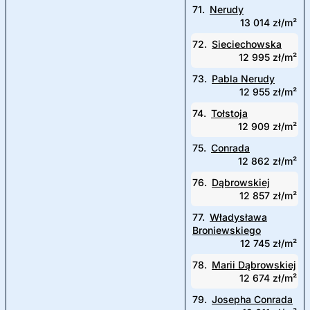
71.
Nerudy
13 014 zł/m²
72.
Sieciechowska
12 995 zł/m²
73.
Pabla Nerudy
12 955 zł/m²
74.
Tołstoja
12 909 zł/m²
75.
Conrada
12 862 zł/m²
76.
Dąbrowskiej
12 857 zł/m²
77.
Władysława
Broniewskiego
12 745 zł/m²
78.
Marii Dąbrowskiej
12 674 zł/m²
79.
Josepha Conrada