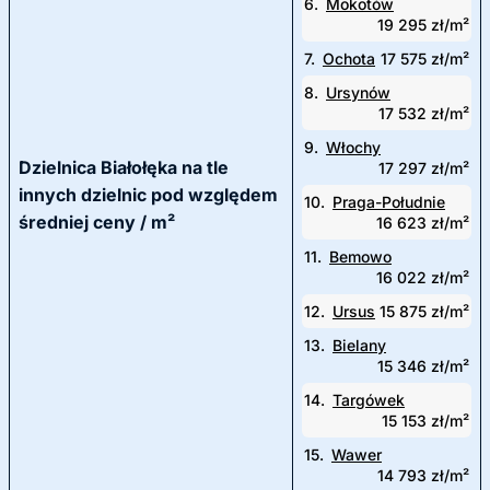
6.
Mokotów
19 295 zł/m²
7.
Ochota
17 575 zł/m²
8.
Ursynów
17 532 zł/m²
9.
Włochy
Dzielnica Białołęka na tle
17 297 zł/m²
innych dzielnic pod względem
10.
Praga-Południe
średniej ceny / m²
16 623 zł/m²
11.
Bemowo
16 022 zł/m²
12.
Ursus
15 875 zł/m²
13.
Bielany
15 346 zł/m²
14.
Targówek
15 153 zł/m²
15.
Wawer
14 793 zł/m²