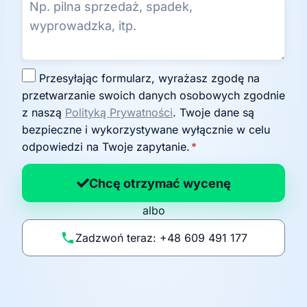
Z
Przesyłając formularz, wyrażasz zgodę na
g
przetwarzanie swoich danych osobowych zgodnie
o
z naszą
Polityką Prywatności
. Twoje dane są
d
bezpieczne i wykorzystywane wyłącznie w celu
a
odpowiedzi na Twoje zapytanie.
*
n
a
Chcę otrzymać wycenę
p
albo
o
li
Zadzwoń teraz: +48 609 491 177
t
y
k
ę