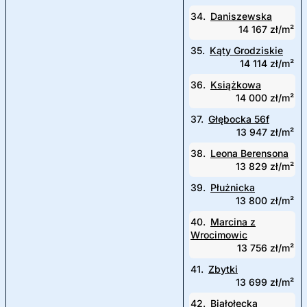
34.
Daniszewska
14 167 zł/m²
35.
Kąty Grodziskie
14 114 zł/m²
36.
Książkowa
14 000 zł/m²
37.
Głębocka 56f
13 947 zł/m²
38.
Leona Berensona
13 829 zł/m²
39.
Płużnicka
13 800 zł/m²
40.
Marcina z
Wrocimowic
13 756 zł/m²
41.
Zbytki
13 699 zł/m²
42.
Białołęcka