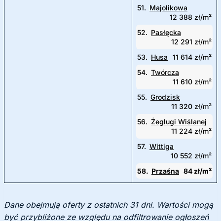
51.
Majolikowa
12 388 zł/m²
52.
Pasłęcka
12 291 zł/m²
53.
Husa
11 614 zł/m²
54.
Twórcza
11 610 zł/m²
55.
Grodzisk
11 320 zł/m²
56.
Żeglugi Wiślanej
11 224 zł/m²
57.
Wittiga
10 552 zł/m²
58.
Przaśna
84 zł/m²
Dane obejmują oferty z ostatnich 31 dni. Wartości mogą
być przybliżone ze względu na odfiltrowanie ogłoszeń