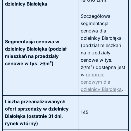
19 016 zł/m²
dzielnicy Białołęka
Szczegółowa
segmentacja
cenowa dla
dzielnicy Białołęka
Segmentacja cenowa w
(podział mieszkań
dzielnicy Białołęka (podział
na przedziały
mieszkań na przedziały
cenowe w tys.
cenowe w tys. zł/m²)
zł/m²) dostępna jest
w
raporcie
cenowym dla
dzielnicy Białołęka
.
Liczba przeanalizowanych
ofert sprzedaży w dzielnicy
145
Białołęka (ostatnie 31 dni,
rynek wtórny)