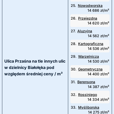
25.
Nowodworska
14 686 zł/m²
26.
Przejezdna
14 620 zł/m²
27.
Aluzyjna
14 562 zł/m²
28.
Kartograficzna
14 536 zł/m²
29.
Warzelnicza
Ulica Przaśna na tle innych ulic
14 530 zł/m²
w dzielnicy Białołęka pod
30.
Geometryczna
względem średniej ceny / m²
14 400 zł/m²
31.
Berensona
14 387 zł/m²
32.
Rossiniego
14 334 zł/m²
33.
Myśliborska
14 275 zł/m²