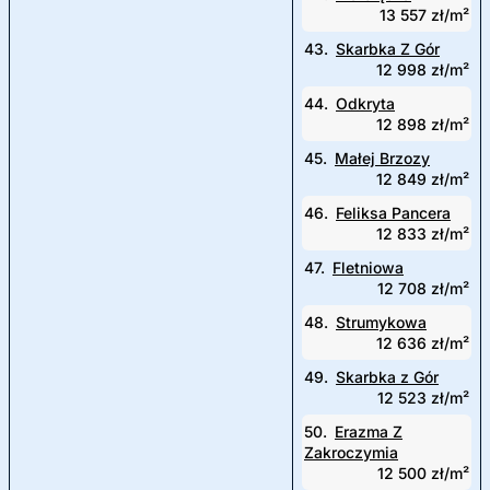
13 557 zł/m²
43.
Skarbka Z Gór
12 998 zł/m²
44.
Odkryta
12 898 zł/m²
45.
Małej Brzozy
12 849 zł/m²
46.
Feliksa Pancera
12 833 zł/m²
47.
Fletniowa
12 708 zł/m²
48.
Strumykowa
12 636 zł/m²
49.
Skarbka z Gór
12 523 zł/m²
50.
Erazma Z
Zakroczymia
12 500 zł/m²