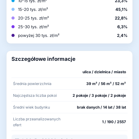
10-15 tys. zł/m²
23,3%
15-20 tys. zł/m²
45,1%
20-25 tys. zł/m²
22,8%
25-30 tys. zł/m²
6,3%
powyżej 30 tys. zł/m²
2,4%
Szczegółowe informacje
ulica / dzielnica / miasto
Średnia powierzchnia
39 m² / 56 m² / 52 m²
Najczęstsza liczba pokoi
2 pokoje / 3 pokoje / 2 pokoje
Średni wiek budynku
brak danych / 14 lat / 38 lat
Liczba przeanalizowanych
1 / 190 / 2557
ofert