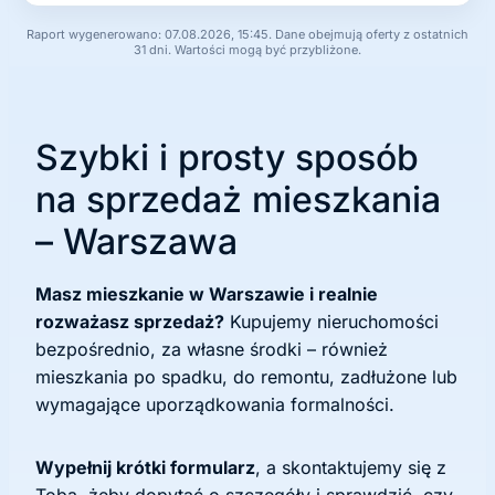
Raport wygenerowano: 07.08.2026, 15:45. Dane obejmują oferty z ostatnich
31 dni. Wartości mogą być przybliżone.
Szybki i prosty sposób
na sprzedaż mieszkania
– Warszawa
Masz mieszkanie w Warszawie i realnie
rozważasz sprzedaż?
Kupujemy nieruchomości
bezpośrednio, za własne środki – również
mieszkania po spadku, do remontu, zadłużone lub
wymagające uporządkowania formalności.
Wypełnij krótki formularz
, a skontaktujemy się z
Tobą, żeby dopytać o szczegóły i sprawdzić, czy