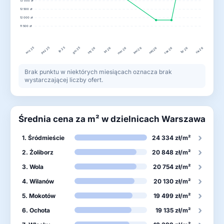
13 000 zł
12 500 zł
12 000 zł
11 500 zł
wrz 25
lis 25
gru 25
paź 25
lut 26
kwi 26
lip 26
sty 26
mar 26
maj 26
cze 26
sie 26
Brak punktu w niektórych miesiącach oznacza brak
wystarczającej liczby ofert.
Średnia cena za m² w dzielnicach Warszawa
›
1. Śródmieście
24 334 zł/m²
›
2. Żoliborz
20 848 zł/m²
›
3. Wola
20 754 zł/m²
›
4. Wilanów
20 130 zł/m²
›
5. Mokotów
19 499 zł/m²
›
6. Ochota
19 135 zł/m²