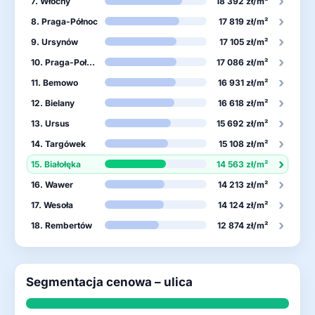
›
7. Włochy
18 392 zł/m²
›
8. Praga-Północ
17 819 zł/m²
›
9. Ursynów
17 105 zł/m²
›
10. Praga-Południe
17 086 zł/m²
›
11. Bemowo
16 931 zł/m²
›
12. Bielany
16 618 zł/m²
›
13. Ursus
15 692 zł/m²
›
14. Targówek
15 108 zł/m²
›
15. Białołęka
14 563 zł/m²
›
16. Wawer
14 213 zł/m²
›
17. Wesoła
14 124 zł/m²
›
18. Rembertów
12 874 zł/m²
Segmentacja cenowa – ulica