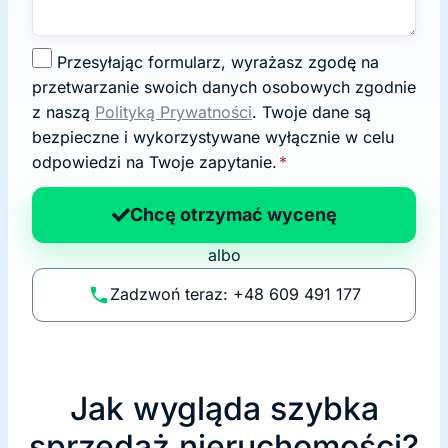
Z
Przesyłając formularz, wyrażasz zgodę na
g
przetwarzanie swoich danych osobowych zgodnie
o
z naszą
Polityką Prywatności
. Twoje dane są
d
bezpieczne i wykorzystywane wyłącznie w celu
a
odpowiedzi na Twoje zapytanie.
*
n
a
Chcę otrzymać wycenę
p
albo
o
li
Zadzwoń teraz: +48 609 491 177
t
y
k
ę
Jak wygląda szybka
sprzedaż nieruchomości?