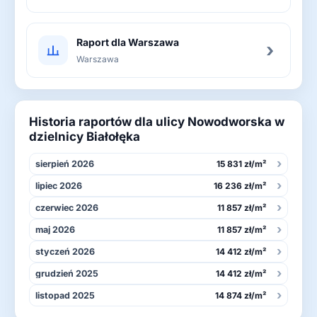
Raport dla Warszawa
›
Warszawa
Historia raportów dla ulicy Nowodworska w
dzielnicy Białołęka
›
sierpień 2026
15 831 zł/m²
›
lipiec 2026
16 236 zł/m²
›
czerwiec 2026
11 857 zł/m²
›
maj 2026
11 857 zł/m²
›
styczeń 2026
14 412 zł/m²
›
grudzień 2025
14 412 zł/m²
›
listopad 2025
14 874 zł/m²