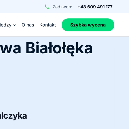
Zadzwoń:
+48 609 491 177
iedzy
O nas
Kontakt
Szybka wycena
wa Białołęka
alczyka