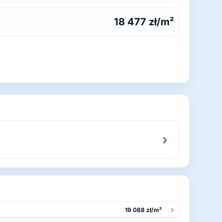
18 477 zł/m²
›
›
19 088 zł/m²