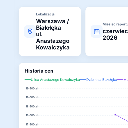
Lokalizacja
Warszawa /
Miesiąc raport
Białołęka
czerwie
ul.
2026
Anastazego
Kowalczyka
Historia cen
Ulica Anastazego Kowalczyka
Dzielnica Białołęka
Mi
19 500 zł
19 000 zł
18 500 zł
18 000 zł
17 500 zł