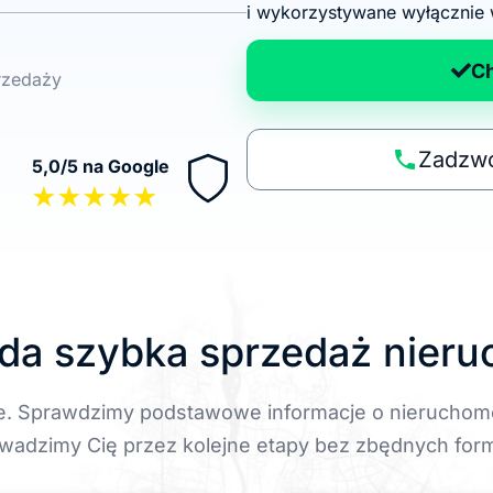
o
i wykorzystywane wyłącznie 
d
a
C
przedaży
n
a
p
Zadzwo
5,0/5 na Google
o
★★★★★
li
t
y
k
ę
da szybka sprzedaż nier
e. Sprawdzimy podstawowe informacje o nieruchom
wadzimy Cię przez kolejne etapy bez zbędnych form