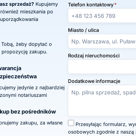
żasz sprzedaż?
Kupujemy
Telefon kontaktowy
*
 również mieszkania po
 uporządkowania
Miasto / ulica
z Tobą, żeby dopytać o
 propozycję zakupu.
Rodzaj nieruchomości
arancja
zpieczeństwa
Dodatkowe informacje
ujemy jedynie z najbardziej
zonymi notariuszami
kup bez pośredników
onujemy zakupu, za własne
Z
Przesyłając formularz, wyrażasz zgodę na przetwarzanie swoich danych
g
osobowych zgodnie z naszą