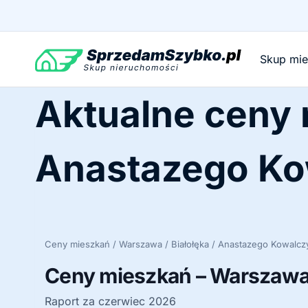
Przejdź
do
treści
Skup mi
Aktualne ceny
Anastazego Ko
Ceny mieszkań / Warszawa / Białołęka / Anastazego Kowalcz
Ceny mieszkań – Warszawa 
Raport za czerwiec 2026