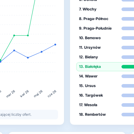
7. Włochy
8. Praga-Północ
9. Praga-Południe
10. Bemowo
11. Ursynów
12. Bielany
13. Białołęka
14. Wawer
15. Ursus
26
maj 26
mar 26
kwi 26
cze 26
16. Targówek
17. Wesoła
ącej liczby ofert.
18. Rembertów