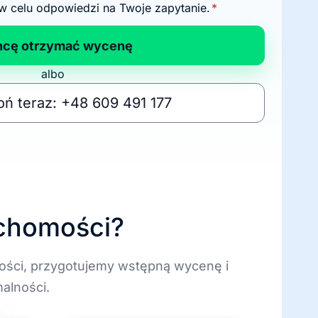
w celu odpowiedzi na Twoje zapytanie.
*
hcę otrzymać wycenę
albo
ń teraz: +48 609 491 177
uchomości?
ości, przygotujemy wstępną wycenę i
alności.