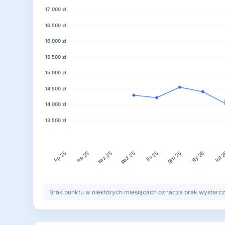
17 000 zł
16 500 zł
16 000 zł
15 500 zł
15 000 zł
14 500 zł
14 000 zł
13 500 zł
wrz 25
paź 25
gru 25
lut 
sie 25
lis 25
sty 26
lip 25
Brak punktu w niektórych miesiącach oznacza brak wystarczaj