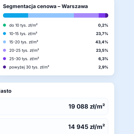
Segmentacja cenowa – Warszawa
do 10 tys. zł/m²
0,2%
10-15 tys. zł/m²
23,7%
15-20 tys. zł/m²
43,4%
20-25 tys. zł/m²
23,5%
25-30 tys. zł/m²
6,3%
powyżej 30 tys. zł/m²
2,9%
iasto
19 088 zł/m²
14 945 zł/m²