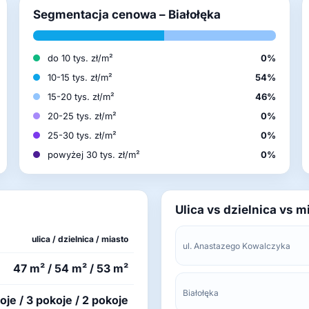
Segmentacja cenowa – Białołęka
do 10 tys. zł/m²
0%
10-15 tys. zł/m²
54%
15-20 tys. zł/m²
46%
20-25 tys. zł/m²
0%
25-30 tys. zł/m²
0%
powyżej 30 tys. zł/m²
0%
Ulica vs dzielnica vs m
ulica / dzielnica / miasto
ul. Anastazego Kowalczyka
47 m² / 54 m² / 53 m²
Białołęka
oje / 3 pokoje / 2 pokoje