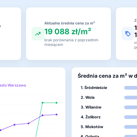
Z
Aktualna średnia cena za m²
u
19 088 zł/m²
c
brak porównania z poprzednim
m
miesiącem
p
Średnia cena za m² w 
asto Warszawa
1. Śródmieście
2. Wola
3. Wilanów
4. Żoliborz
5. Mokotów
6. Ochota