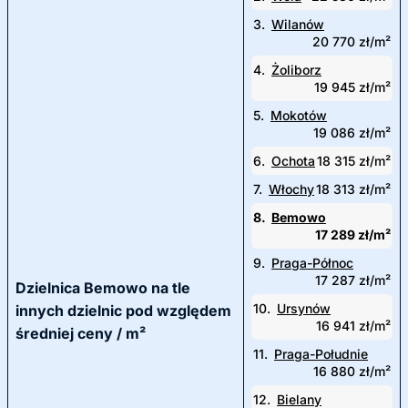
3.
Wilanów
20 770 zł/m²
4.
Żoliborz
19 945 zł/m²
5.
Mokotów
19 086 zł/m²
6.
Ochota
18 315 zł/m²
7.
Włochy
18 313 zł/m²
8.
Bemowo
17 289 zł/m²
9.
Praga-Północ
17 287 zł/m²
Dzielnica Bemowo na tle
10.
Ursynów
innych dzielnic pod względem
16 941 zł/m²
średniej ceny / m²
11.
Praga-Południe
16 880 zł/m²
12.
Bielany