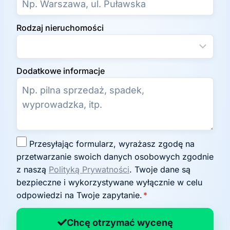
Rodzaj nieruchomości
Dodatkowe informacje
Z
Przesyłając formularz, wyrażasz zgodę na
g
przetwarzanie swoich danych osobowych zgodnie
o
z naszą
Polityką Prywatności
. Twoje dane są
d
bezpieczne i wykorzystywane wyłącznie w celu
a
odpowiedzi na Twoje zapytanie.
*
n
a
Chcę otrzymać wycenę