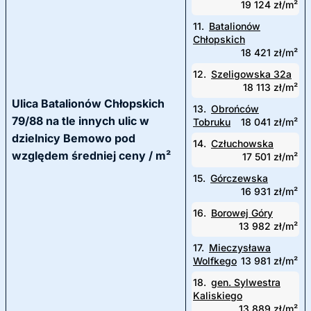
19 124 zł/m²
11.
Batalionów
Chłopskich
18 421 zł/m²
12.
Szeligowska 32a
18 113 zł/m²
Ulica Batalionów Chłopskich
13.
Obrońców
79/88 na tle innych ulic w
Tobruku
18 041 zł/m²
dzielnicy Bemowo pod
14.
Człuchowska
względem średniej ceny / m²
17 501 zł/m²
15.
Górczewska
16 931 zł/m²
16.
Borowej Góry
13 982 zł/m²
17.
Mieczysława
Wolfkego
13 981 zł/m²
18.
gen. Sylwestra
Kaliskiego
13 889 zł/m²