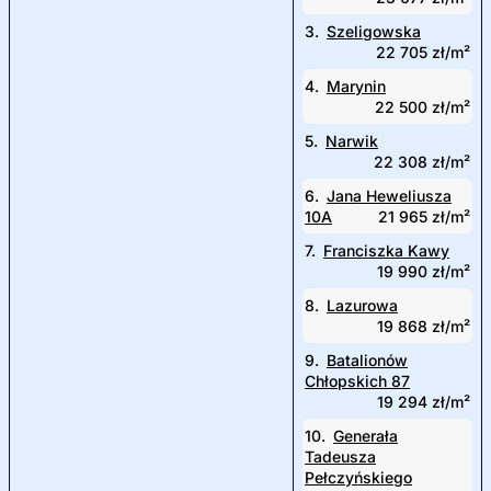
3.
Szeligowska
22 705 zł/m²
4.
Marynin
22 500 zł/m²
5.
Narwik
22 308 zł/m²
6.
Jana Heweliusza
10A
21 965 zł/m²
7.
Franciszka Kawy
19 990 zł/m²
8.
Lazurowa
19 868 zł/m²
9.
Batalionów
Chłopskich 87
19 294 zł/m²
10.
Generała
Tadeusza
Pełczyńskiego