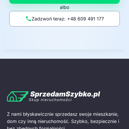
p
albo
o
li
Zadzwoń teraz: +48 609 491 177
t
y
k
ę
Z nami błyskawicznie sprzedasz swoje mieszkanie,
dom czy inną nieruchomość. Szybko, bezpiecznie i
bez zbędnych formalności.